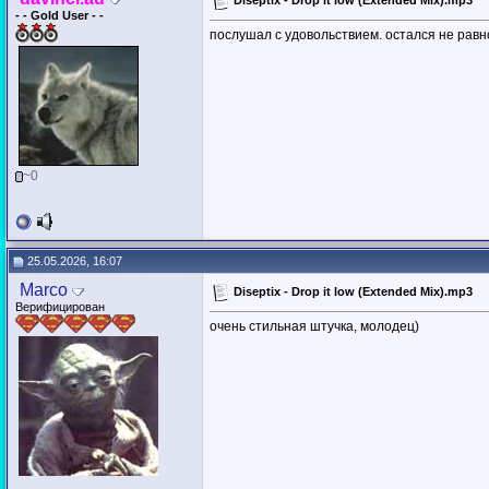
Diseptix - Drop it low (Extended Mix).mp3
- - Gold User - -
послушал с удовольствием. остался не рав
~0
25.05.2026, 16:07
Marco
Diseptix - Drop it low (Extended Mix).mp3
Верифицирован
очень стильная штучка, молодец)