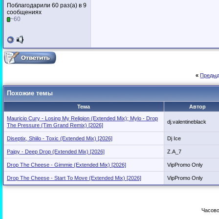
Поблагодарили 60 раз(а) в 9
сообщениях
~60
«
Предыд
Похожие темы
Тема
Автор
Mauricio Cury - Losing My Religion (Extended Mix); Mylo - Drop
dj.valentineblack
The Pressure (Tim Grand Remix) [2026]
Diseptix, Shiilo - Toxic (Extended Mix) [2026]
Dj Ice
Paipy - Deep Drop (Extended Mix) [2026]
Z.A_7
Drop The Cheese - Gimmie (Extended Mix) [2026]
VipPromo Only
Drop The Cheese - Start To Move (Extended Mix) [2026]
VipPromo Only
Часово