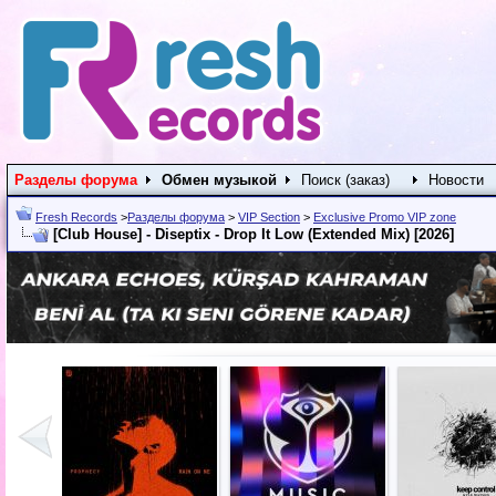
Разделы форума
Обмен музыкой
Поиск (заказ)
Новости
Fresh Records
>
Разделы форума
>
VIP Section
>
Exclusive Promo VIP zone
[Club House] - Diseptix - Drop It Low (Extended Mix) [2026]