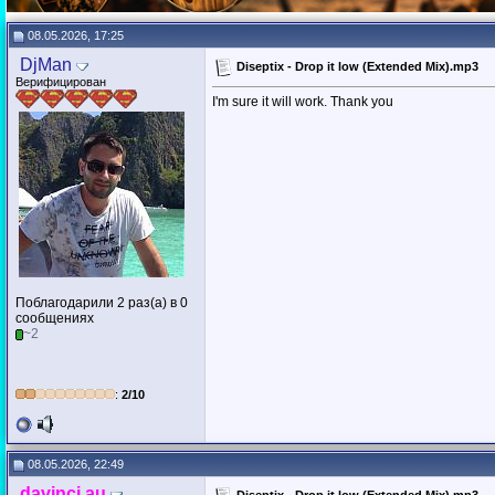
08.05.2026, 17:25
DjMan
Diseptix - Drop it low (Extended Mix).mp3
Верифицирован
I'm sure it will work. Thank you
Поблагодарили 2 раз(а) в 0
сообщениях
~2
:
2/10
08.05.2026, 22:49
davinci.au