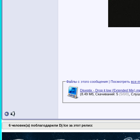
Файлы с этого сообщения | Посмотреть
все m
Diseptix - Drop it low (Extended Mix).m
(8.49 Мб, Скачиваний: 5
(5/0/0)
6 человек(а) поблагодарили Dj Ice за этот релиз: