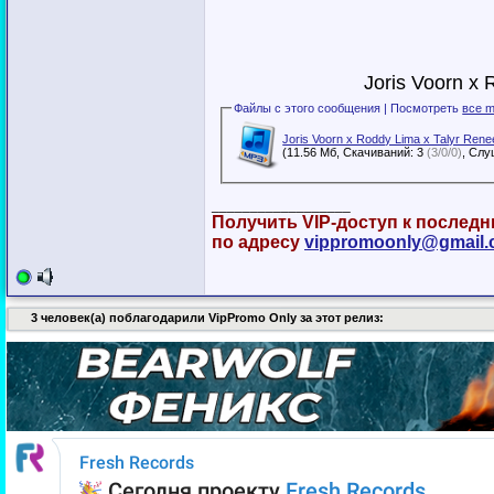
Joris Voorn x
Файлы с этого сообщения | Посмотреть
все m
Joris Voorn x Roddy Lima x Talyr Rene
(11.56 Мб, Скачиваний: 3
(3/0/0)
__________________
Получить VIP-доступ к послед
по адресу
vippromoonly@gmail
3 человек(а) поблагодарили VipPromo Only за этот релиз: