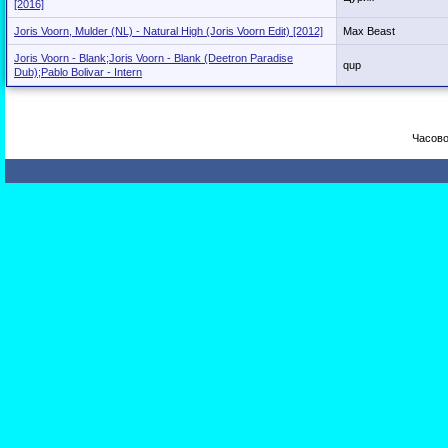
[2016]
Joris Voorn, Mulder (NL) - Natural High (Joris Voorn Edit) [2012]
Max Beast
Joris Voorn - Blank;Joris Voorn - Blank (Deetron Paradise
qup
Dub);Pablo Bolivar - Intern
Часово