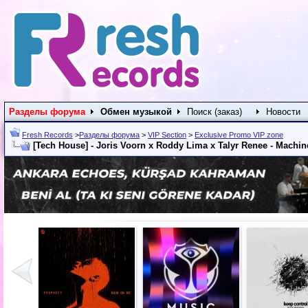
Разделы форума
Обмен музыкой
Поиск (заказ)
Новости
Fresh Records
>
Разделы форума
>
VIP Section
>
Exclusive Promo VIP zone
[Tech House] - Joris Voorn x Roddy Lima x Talyr Renee - Machin