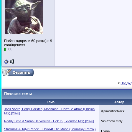
Поблагодарили 60 раз(а) в 9
сообщениях
~60
«
Предыд
Похожие темы
Тема
Автор
Joris Voorn, Ferry Corsten, Moonman - Don't Be Afraid (Original
dj.valentineblack
Mix) [2026]
Roddy Lima & Sarah De Warren - Lick It (Extended Mix) [2026]
VipPromo Only
StadiumX & Talyr Renee – Howl At The Moon (Shumskiy Remix)
Цурик