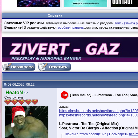
Справка
Заказные VIP релизы
Публикуем выполненные заказы с раздела
Поиск (заказ) 
Внимание!
В разделе действуют
особые правила
доступа, перед скачиванием озна
09.06.2026, 08:12
HeatoN
[Tech House] - L.Pastrana - Toc Toc; Soar, 
Смотритель
заказ
https://freshrecords.net/showthread.php?t=13
https://freshrecords.net/showthread.php?t=13
L.Pastrana - Toc Toc (Original Mix)
Soar, Victor De Giorgio - Affection (Original M
Файлы с этого сообщения | Посмотреть
все m