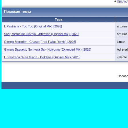
«
Предыд
Похожие темы
Тема
L.Pastrana - Toc Toc (Original Mix) [2026]
arturius
Soar, Victor De Giorgio - Affection (Original Mix) [2026]
arturius
Giorgio Moroder - Chase (Fred Falke Remix) [2026]
Liman
Giorgio Bassetti, Nomvula Sa - Ngiyoma (Extended Mix) [2026]
Adrenali
L. Pastrana Svan Gianz - Delokos (Original Mix) [2025]
valente
Часово