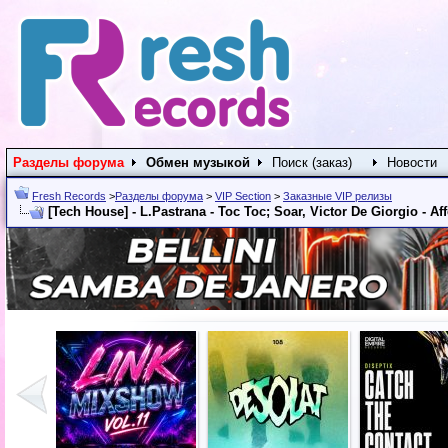
Разделы форума
Обмен музыкой
Поиск (заказ)
Новости
Fresh Records
>
Разделы форума
>
VIP Section
>
Заказные VIP релизы
[Tech House] - L.Pastrana - Toc Toc; Soar, Victor De Giorgio - Aff