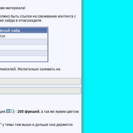
ами материала!
лжно быть ссылок на скачивание контента с
ие хайда в этом разделе
пикселей. Желательно заливать на
пция
) -
200 фрешей
, а так же ярким цветом
1" у темы тем выше и дольше она держится