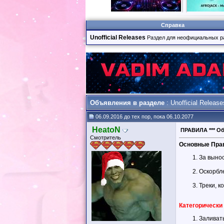
Справка
Unofficial Releases
Раздел для неофициальных р
Объявления в разделе
:
Unofficial Release
06.09.2016 до тех пор, пока 06.10.2077
HeatoN
ПРАВИЛА *** Об
Смотритель
Основные Пра
За выно
Оскорбл
Треки, к
Категорически
Заливать