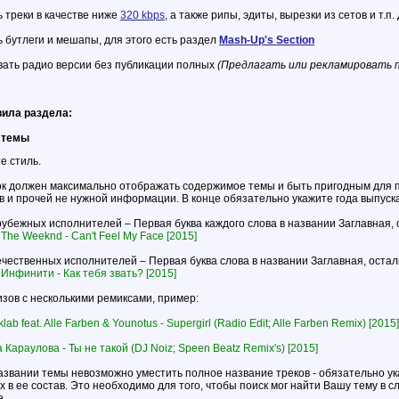
 треки в качестве ниже
320 kbps
, а также рипы, эдиты, вырезки из сетов и т.п
 бутлеги и мешапы, для этого есть раздел
Mash-Up's Section
вать радио версии без публикации полных
(Предлагать или рекламировать п
ила раздела:
 темы
е стиль.
ок должен максимально отображать содержимое темы и быть пригодным для по
 и прочей не нужной информации. В конце обязательно укажите года выпуска
рубежных исполнителей – Первая буква каждого слова в названии Заглавная, 
:
The Weeknd - Can't Feel My Face [2015]
ечественных исполнителей – Первая буква слова в названии Заглавная, остал
:
Инфинити - Как тебя звать? [2015]
зов с несколькими ремиксами, пример:
ab feat. Alle Farben & Younotus - Supergirl (Radio Edit; Alle Farben Remix) [2015]
Караулова - Ты не такой (DJ Noiz; Speen Beatz Remix's) [2015]
азвании темы невозможно уместить полное название треков - обязательно ук
 в ее состав. Это необходимо для того, чтобы поиск мог найти Вашу тему в с
е.