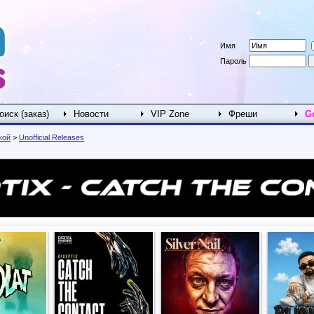
Имя
Пароль
оиск (заказ)
Новости
VIP Zone
Фреши
G
кой
>
Unofficial Releases