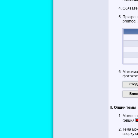
Обязател
Прикреп
promodj
Максима
фотохос
Созд
Влож
II. Опции темы
Можно в
(опция
Тема мо
вверху с