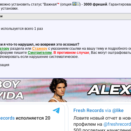
можно установить статус "Важная"
*
(опция
) -
3000 фрешей
. Гарантирова
 установки.
ии
 используется всего 1 раз
и я что-то нарушил, но вовремя это осознал?
атору
раздела или
Стажеру
с указанием ссылки на вашу тему и подробного 
а форуме пишите
Смотрителям
.
В противном случае
, Вас могут оштрафовать
блокировать если нарушение систематическое.
рация