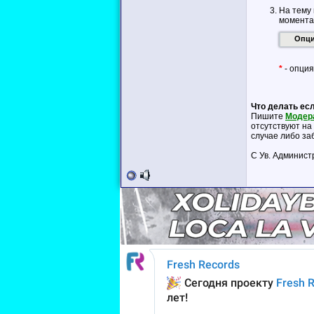
На тему 
момента
Опц
*
- опция
Что делать есл
Пишите
Модер
отсутствуют н
случае либо за
С Ув. Админист