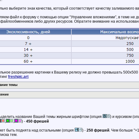
ьно выберите знак качества, который соответствует качеству заливаемого в
ляем файл к форуму с помощью опции “Управление вложениями”, в теме не до
, файлообменников либо других ресурсов. Обратите внимание на использован
льное разрешение картинки к Вашему релизу не должно превышать 500х500 
тинг
freshpic.art
ание темы
ение
ыделить название Вашей темы жирным шрифтом (опция
) и курсивом (о
,
,
) -
450 фрешей
жет быть поднята над остальными (опция
) -
250 фрешей
. Чем больше "+
писка тем.