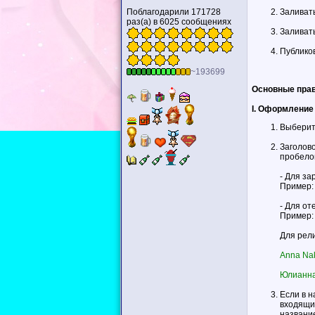
Поблагодарили 171728
Заливать
раз(а) в 6025 сообщениях
Заливать
Публико
~193699
Основные прав
I. Оформление
Выберит
Заголов
пробелов
- Для за
Пример
- Для от
Пример
Для рели
Anna Nakl
Юлианна 
Если в н
входящих
названи