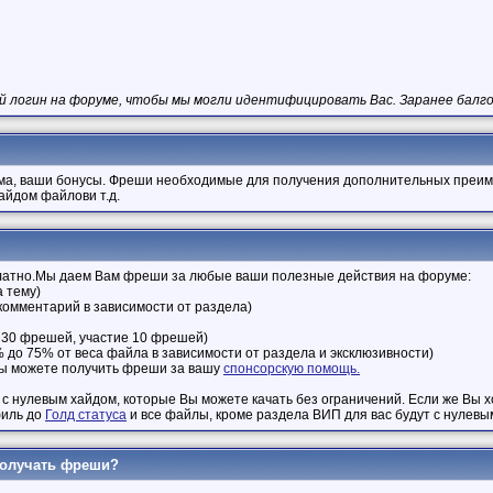
ой логин на форуме, чтобы мы могли идентифицировать Вас.
Заранее балг
ума, ваши бонусы. Фреши необходимые для получения дополнительных преим
айдом файлови т.д.
сплатно.Мы даем Вам фреши за любые ваши полезные действия на форуме:
а тему)
 комментарий в зависимости от раздела)
е 30 фрешей, участие 10 фрешей)
% до 75% от веса файла в зависимости от раздела и эксклюзивности)
 вы можете получить фреши за вашу
спонсорскую помощь.
с нулевым хайдом, которые Вы можете качать без ограничений. Если же Вы х
филь до
Голд статуса
и все файлы, кроме раздела ВИП для вас будут с нулевы
получать фреши?