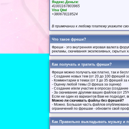
Яндекс.Деньги:
41001167803965
Visa Qiwi
+380678118524
В примечании к любому платежу укажите св
Что такое фреши?
Фреши - это внутренняя игровая валюта фор
рекламы, скачивания эксклюзивных, скрытых х
Как получать и тратить фреши?
Фреши можно получать как платно, так и бе
- Создание новых тем (от 20 до 100 фрешей з
- Комментарии в темах (от 3 до 35 фрешей за
- Оценку любой темы (3 фреша за оценку)
- Создание и/или участие в опросах (создани
- За скачивание другими ваших файлов (от 25
Если ни один из вариантов Вам не подходит,
Можно ли скачивать файлы без фрешей?
- Можно. Большая часть файлов опубликована 
ограничений по фрешам - обновите свой про
Как Правильно выкладывать музыку и 