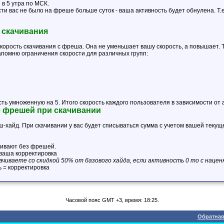
 в 5 утра по МСК.
ти вас не было на фреше больше суток - ваша активность будет обнулена. Т.
 скачивания
корость скачивания с фреша. Она не уменьшает вашу скорость, а повышает. Т.
апомню ограничения скорости для различных групп:
ть умноженную на 5. Итого скорость каждого пользователя в зависимости от
е фрешей при скачивании
ш-хайд. При скачивании у вас будет списываться сумма с учетом вашей текущ
чивают без фрешей.
 ваша корректировка
ачиваете со скидкой 50% от базового хайда, если активность 0 то с наце
ь = корректировка
Часовой пояс GMT +3, время: 18:25.
Обратная