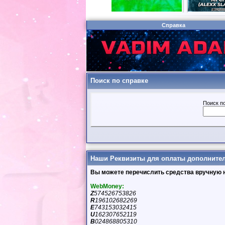
Справка
Поиск по справке
Поиск п
Наши Реквизиты для оплаты дополнител
Вы можете перечислить средства вручную н
WebMoney:
Z
574526753826
R
196102682269
E
743153032415
U
162307652119
B
024868805310