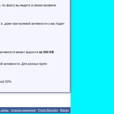
е. по факту вы видите в своем профиле
е. даже при нулевой активности у вас будет
 активности может вырости
на 500 KB
ей активности. Для разных групп
нкой 50%
 связь
-
Список разделов
-
Fresh Records
-
Вверх