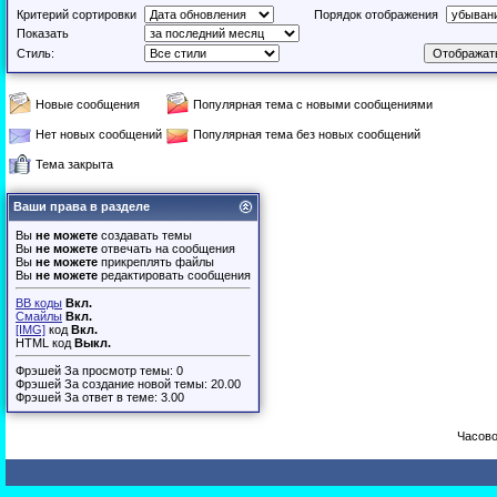
Критерий сортировки
Порядок отображения
Показать
Стиль:
Новые сообщения
Популярная тема с новыми сообщениями
Нет новых сообщений
Популярная тема без новых сообщений
Тема закрыта
Ваши права в разделе
Вы
не можете
создавать темы
Вы
не можете
отвечать на сообщения
Вы
не можете
прикреплять файлы
Вы
не можете
редактировать сообщения
BB коды
Вкл.
Смайлы
Вкл.
[IMG]
код
Вкл.
HTML код
Выкл.
Фрэшей За просмотр темы: 0
Фрэшей За создание новой темы: 20.00
Фрэшей За ответ в теме: 3.00
Часово