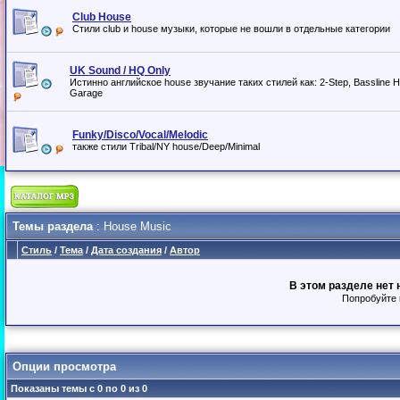
Club House
Стили club и house музыки, которые не вошли в отдельные категории
UK Sound / HQ Only
Истинно английское house звучание таких стилей как: 2-Step, Bassline 
Garage
Funky/Disco/Vocal/Melodic
также стили Tribal/NY house/Deep/Minimal
Темы раздела
: House Music
Стиль
/
Тема
/
Дата создания
/
Автор
В этом разделе нет 
Попробуйте 
Опции просмотра
Показаны темы с 0 по 0 из 0