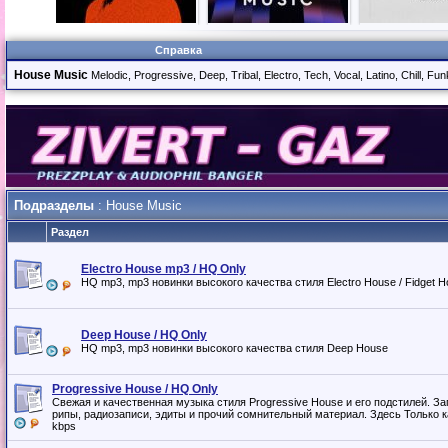
Справка
House Music
Melodic, Progressive, Deep, Tribal, Electro, Tech, Vocal, Latino, Chill, 
Подразделы
: House Music
Раздел
Electro House mp3 / HQ Only
HQ mp3, mp3 новинки высокого качества стиля Electro House / Fidget H
Deep House / HQ Only
HQ mp3, mp3 новинки высокого качества стиля Deep House
Progressive House / HQ Only
Свежая и качественная музыка стиля Progressive House и его подстилей. 
рипы, радиозаписи, эдиты и прочий сомнительный материал. Здесь Только 
kbps