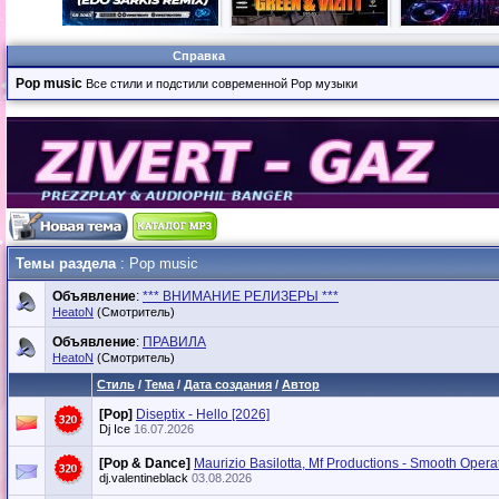
Справка
Pop music
Все стили и подстили современной Pop музыки
Темы раздела
: Pop music
Объявление
:
*** ВНИМАНИЕ РЕЛИЗЕРЫ ***
HeatoN
(Смотритель)
Объявление
:
ПРАВИЛА
HeatoN
(Смотритель)
Стиль
/
Тема
/
Дата создания
/
Автор
[Pop]
Diseptix - Hello [2026]
Dj Ice
16.07.2026
[Pop & Dance]
Maurizio Basilotta, Mf Productions - Smooth Opera
dj.valentineblack
03.08.2026