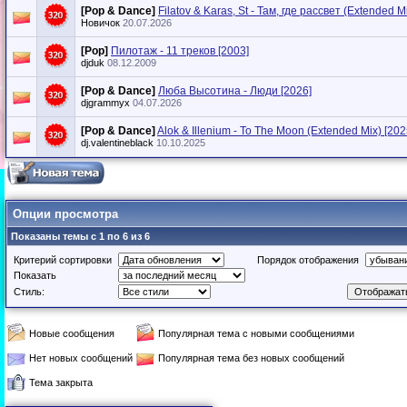
[Pop & Dance]
Filatov & Karas, St - Там, где рассвет (Extended M
Новичок
20.07.2026
[Pop]
Пилотаж - 11 треков [2003]
djduk
08.12.2009
[Pop & Dance]
Люба Высотина - Люди [2026]
djgrammyx
04.07.2026
[Pop & Dance]
Alok & Illenium - To The Moon (Extended Mix) [202
dj.valentineblack
10.10.2025
Опции просмотра
Показаны темы с 1 по 6 из 6
Критерий сортировки
Порядок отображения
Показать
Стиль:
Новые сообщения
Популярная тема с новыми сообщениями
Нет новых сообщений
Популярная тема без новых сообщений
Тема закрыта