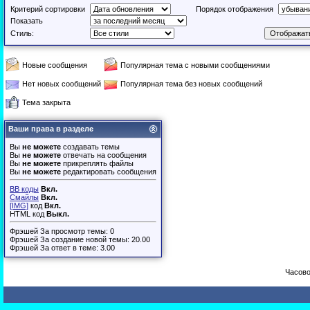
Критерий сортировки
Порядок отображения
Показать
Стиль:
Новые сообщения
Популярная тема с новыми сообщениями
Нет новых сообщений
Популярная тема без новых сообщений
Тема закрыта
Ваши права в разделе
Вы
не можете
создавать темы
Вы
не можете
отвечать на сообщения
Вы
не можете
прикреплять файлы
Вы
не можете
редактировать сообщения
BB коды
Вкл.
Смайлы
Вкл.
[IMG]
код
Вкл.
HTML код
Выкл.
Фрэшей За просмотр темы: 0
Фрэшей За создание новой темы: 20.00
Фрэшей За ответ в теме: 3.00
Часово