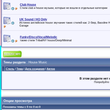
Club House
Стили club и house музыки, которые не вошли в отдельные категории
UK Sound / HQ Only
Истинно английское house звучание таких стилей как: 2-Step, Bassline 
Garage
Funky/Disco/Vocal/Melodic
также стили Tribal/NY house/Deep/Minimal
Темы раздела
: House Music
Стиль
/
Тема
/
Дата создания
/
Автор
В этом разделе нет 
Попробуйте 
Опции просмотра
Показаны темы с 0 по 0 из 0