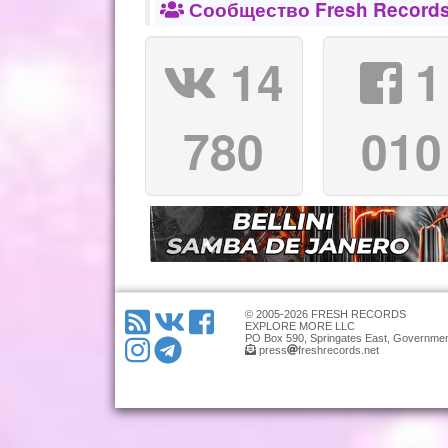
Сообщество Fresh Records
14
1
780
010
© 2005-2026 FRESH RECORDS
EXPLORE MORE LLC
PO Box 590, Springates East, Governmen
press
freshrecords.net