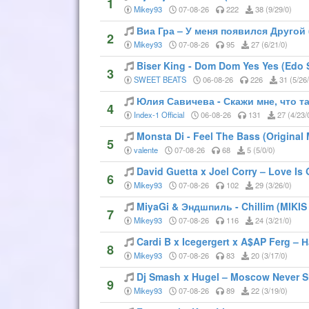
1
Mikey93
07-08-26
222
38 (9/29/0)
Виа Гра – У меня появился Другой 
2
Mikey93
07-08-26
95
27 (6/21/0)
Biser King - Dom Dom Yes Yes (Edo 
3
SWEET BEATS
06-08-26
226
31 (5/26/
Юлия Савичева - Скажи мне, что т
4
Index-1 Official
06-08-26
131
27 (4/23/
Monsta Di - Feel The Bass (Original M
5
valente
07-08-26
68
5 (5/0/0)
David Guetta x Joel Corry – Love Is
6
Mikey93
07-08-26
102
29 (3/26/0)
MiyaGi & Эндшпиль - Chillim (MIKIS
7
Mikey93
07-08-26
116
24 (3/21/0)
Cardi B x Icegergert x A$AP Ferg –
8
Mikey93
07-08-26
83
20 (3/17/0)
Dj Smash x Hugel – Moscow Never Sl
9
Mikey93
07-08-26
89
22 (3/19/0)