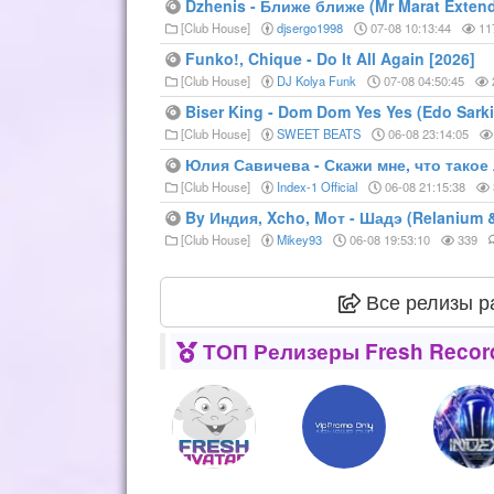
Dzhenis - Ближе ближе (Mr Marat Extend
[Club House]
djsergo1998
07-08 10:13:44
11
Funko!, Chique - Do It All Again [2026]
[Club House]
DJ Kolya Funk
07-08 04:50:45
Biser King - Dom Dom Yes Yes (Edo Sarki
[Club House]
SWEET BEATS
06-08 23:14:05
Юлия Савичева - Скажи мне, что такое 
[Club House]
Index-1 Official
06-08 21:15:38
By Индия, Xcho, Mот - Шадэ (Relanium 
[Club House]
Mikey93
06-08 19:53:10
339
Все релизы р
ТОП Релизеры Fresh Recor