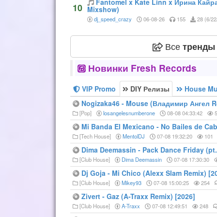
Fantomel x Kate Linn x Ирина Кайра
10
Mixshow)
dj_speed_crazy
06-08-26
155
28 (6/22
Все
тренды
Новинки Fresh Records
VIP Promo
DIY Релизы
House Mu
Nogizaka46 - Mouse (Владимир Ангел Re
[Pop]
losangelesnumberone
08-08 04:33:42
5
Mi Banda El Mexicano - No Bailes de Caba
[Tech House]
MentolDJ
07-08 19:32:20
101
Dima Deemassin - Pack Dance Friday (pt. 
[Club House]
Dima Deemassin
07-08 17:30:30
Dj Goja - Mi Chico (Alexx Slam Remix) [2
[Club House]
Mikey93
07-08 15:00:25
254
Zivert - Gaz (A-Traxx Remix) [2026]
[Club House]
A-Traxx
07-08 12:49:51
248