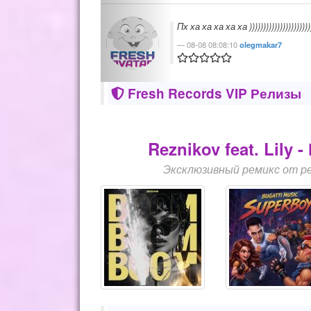
Красиво звучит
07-08 22:08:11
DJ Bitreid
Fresh Records VIP Релизы
Reznikov feat. Lily 
Эксклюзивный ремикс от ре