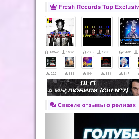
Fresh Records Top Exclusiv
10342
1392
7357
1223
9482
922
886
844
838
817
Свежие отзывы о релизах
Previous