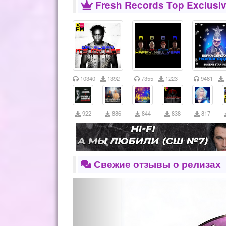
Fresh Records Top Exclusiv
10340
1392
7355
1223
9481
922
886
844
838
817
Свежие отзывы о релизах
Previous