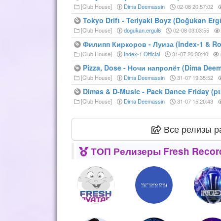
[Club House]
Dima Deemassin
02-08 20:57:02
Tokyo Drift - Teriyaki Boyz (Doğukan Erg
[Club House]
dogukan.ergul6
02-08 03:03:55
Филипп Киркоров - Луиза (Index-1 & Ro
[Club House]
Index-1 Official
31-07 20:30:40
Pizza, Dose - Ночи напролёт (Dima Deem
[Club House]
Dima Deemassin
31-07 19:35:52
Dimas & D-Music - Pack Dance Friday (pt.
[Club House]
Dima Deemassin
31-07 15:20:43
Все релизы р
ТОП Релизеры Fresh Recor