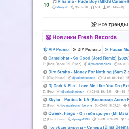
Rihanna - Rude Boy (MIKIS Caramell
10
Mikey93
30-07-26
561
61 (14/47/0)
Все
тренды
Новинки Fresh Records
VIP Promo
DIY Релизы
House Mu
Camelphat - So Good (Jord Remix) [2026
[Indie Dance / Nu Disco]
dj.valentineblack
05-08 1
Dire Straits - Money For Nothing (Sam Zlo
[Club House]
dj.valentineblack
03-08 19:21:02
Dj Dark & Ella - Love Me Like You Do (Ex
[Pop]
dj.valentineblack
03-08 19:15:51
158
Xkylar - Parties In LA (Владимир Ангел 
[Pop]
losangelesnumberone
03-08 18:09:24
1
Oweek, Fargo - Он тебя целует (Mr Mara
[Club House]
djsergo1998
03-08 06:39:09
16
Голубые Биреты - Синева (Dima Deemas