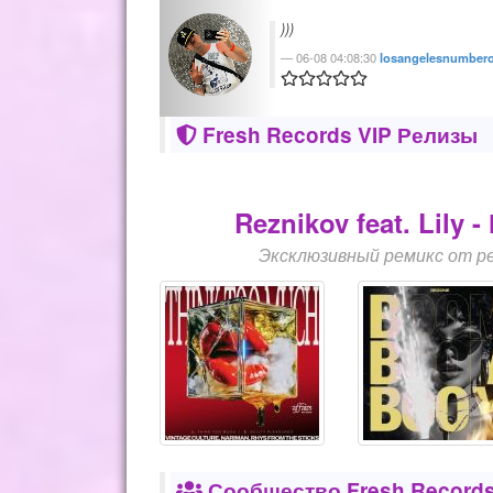
Usually i don't like bass house, bu
appreciate. Thanks.
05-08 23:08:42
DjMan
Fresh Records VIP Релизы
Reznikov feat. Lily 
Эксклюзивный ремикс от ре
Сообщество Fresh Records