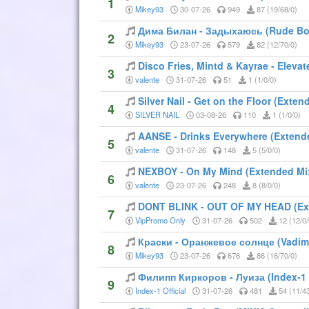
1
Mikey93
30-07-26
949
87 (19/68/0)
Дима Билан - Задыхаюсь (Rude Bo
2
Mikey93
23-07-26
579
82 (12/70/0)
Disco Fries, Mintd & Kayrae - Eleva
3
valente
31-07-26
51
1 (1/0/0)
Silver Nail - Get on the Floor (Exten
4
SILVER NAIL
03-08-26
110
1 (1/0/0)
AANSE - Drinks Everywhere (Extende
5
valente
31-07-26
148
5 (5/0/0)
NEXBOY - On My Mind (Extended Mix
6
valente
23-07-26
248
8 (8/0/0)
DONT BLINK - OUT OF MY HEAD (Ex
7
VipPromo Only
31-07-26
502
12 (12/0/
Краски - Оранжевое солнце (Vadim
8
Mikey93
23-07-26
676
86 (16/70/0)
Филипп Киркоров - Луиза (Index-1
9
Index-1 Official
31-07-26
481
54 (11/43