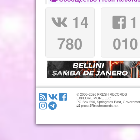
14
1
780
010
© 2005-2026 FRESH RECORDS
EXPLORE MORE LLC
PO Box 590, Springates East, Governmen
press
freshrecords.net