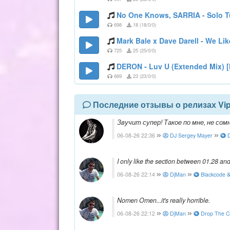
No One Knows, SARRIA - Solo Tu
698
18 (18/0/0)
Mark Bale x Dave Darell - We Li
725
25 (25/0/0)
DERON - Luv U (Extended Mix) [
669
23 (23/0/0)
Последние отзывы о релизах Vi
Звучит супер! Такое по мне, не со
06-08-26 22:36
DJ Sergey Mayer
D
I only like the section between 01.28 an
06-08-26 22:14
DjMan
Blackcode &
Nomen Omen...it's really horrible.
06-08-26 22:12
DjMan
Drop The Ch