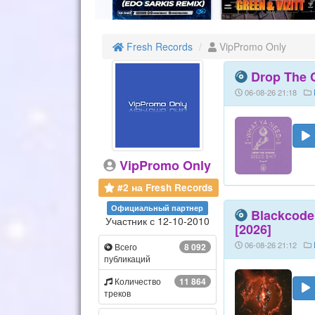
Fresh Records
VipPromo Only
Drop The C
06-08-26 21:18
VipPromo Only
#2 на Fresh Records
Официальный партнер
Blackcode
Участник с 12-10-2010
[2026]
06-08-26 21:12
Всего
8 092
публикаций
Количество
11 864
треков