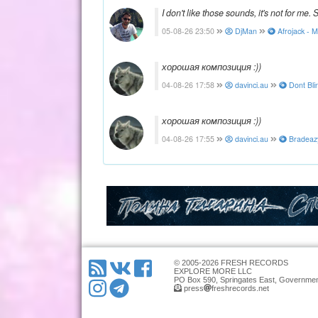
I don't like those sounds, it's not for me. S
05-08-26 23:50
DjMan
Afrojack - M
хорошая композиция :))
04-08-26 17:58
davinci.au
Dont Bli
хорошая композиция :))
04-08-26 17:55
davinci.au
Bradeazy
© 2005-2026 FRESH RECORDS
EXPLORE MORE LLC
PO Box 590, Springates East, Governmen
press
freshrecords.net