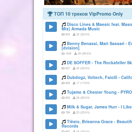
ТОП 10 треков VipPromo Only
Disco Lines & Maesic feat. Maso
Mix) Armada Music
903
32 (32/0/0)
Benny Benassi, Matt Sassari - E
[dvision]
1045
29 (29/0/0)
DE SOFFER - The Rockafeller S
927
32 (32/0/0)
Dubdogz, Voltech, Faiolli - Cali
828
17 (17/0/0)
Tujamo & Chester Young - PYRO
830
26 (26/0/0)
Milk & Sugar, James Hurr - I Lik
789
23 (23/0/0)
Tiësto, Brieanna Grace - Beautif
Records
997
23 (23/0/0)