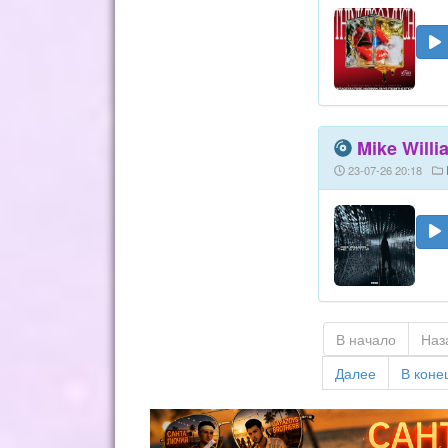
Mike Willi
23-07-26 20:18
В начало
Наз
Далее
В коне