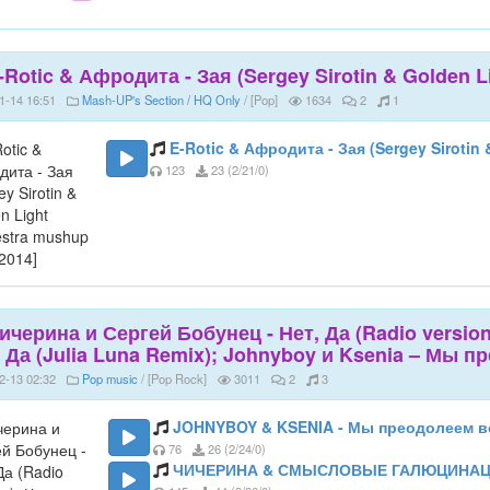
-Rotic & Афродита - Зая (Sergey Sirotin & Golden L
1-14 16:51
Mash-UP's Section / HQ Only
/ [Pop]
1634
2
1
E-Rotic & Афродита - Зая (Sergey Sirotin
123
23 (2/21/0)
ичерина и Сергей Бобунец - Нет, Да (Radio versio
 Да (Julia Luna Remix); Johnyboy и Ksenia – Мы п
2-13 02:32
Pop music
/ [Pop Rock]
3011
2
3
JOHNYBOY & KSENIA - Мы преодолеем в
76
26 (2/24/0)
ЧИЧЕРИНА & СМЫСЛОВЫЕ ГАЛЮЦИНАЦИИ -