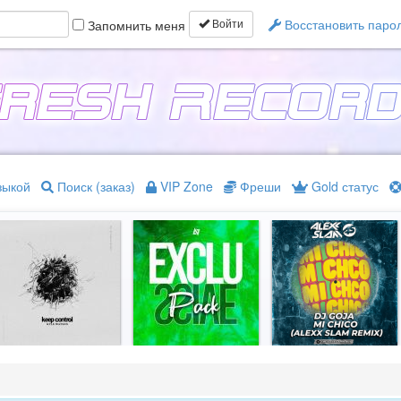
Восстановить паро
Запомнить меня
Войти
зыкой
Поиск (заказ)
VIP Zone
Фреши
Gold статус