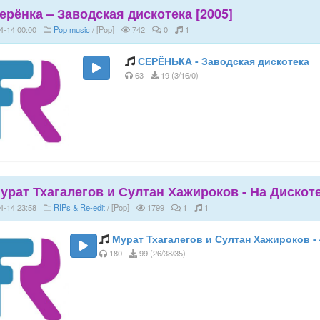
ерёнка – Заводская дискотека [2005]
4-14 00:00
Pop music
/ [Pop]
742
0
1
СЕРЁНЬКА - Заводская дискотека
63
19 (3/16/0)
урат Тхагалегов и Султан Хажироков - На Дискоте
4-14 23:58
RIPs & Re-edit
/ [Pop]
1799
1
1
Мурат Тхагалегов и Султан Хажироков - –
180
99 (26/38/35)