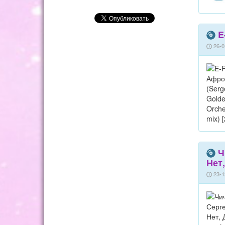
E
26-0
Ч
Нет,
23-1