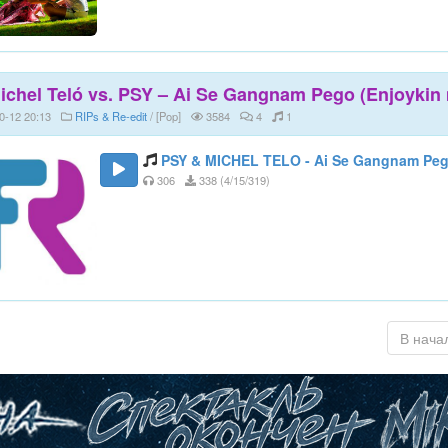
ichel Teló vs. PSY – Ai Se Gangnam Pego (Enjoykin
0-12 20:13
RIPs & Re-edit
/ [Pop]
3584
4
1
PSY & MICHEL TELO - Ai Se Gangnam Pe
306
338 (4/15/319)
В нача