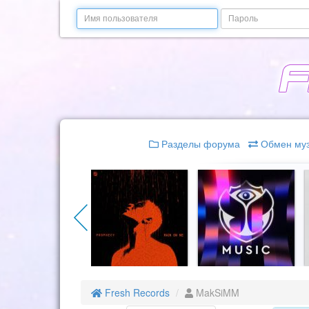
Email
Пароль
Разделы форума
Обмен му
Fresh Records
MakSiMM