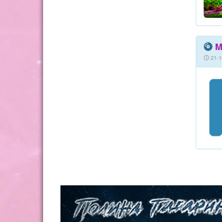
M
21-1