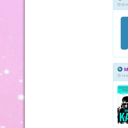
02-0
М
14-0