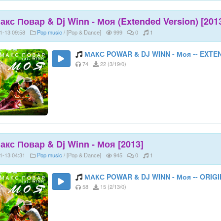
акс Повар & Dj Winn - Моя (Extended Version) [201
1-13 09:58
Pop music
/ [Pop & Dance]
999
0
1
МАКС POWAR & DJ WINN - Моя -- EXTE
74
22 (3/19/0)
акс Повар & Dj Winn - Моя [2013]
1-13 04:31
Pop music
/ [Pop & Dance]
945
0
1
МАКС POWAR & DJ WINN - Моя -- ORIG
58
15 (2/13/0)