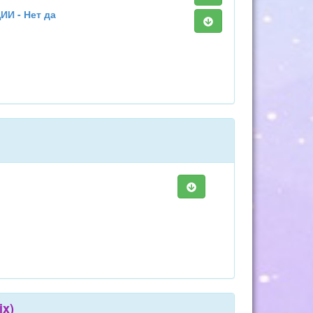
 - Нет да
ix)