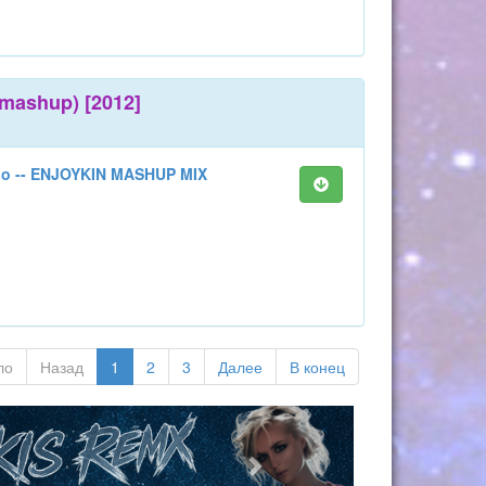
 mashup) [2012]
go -- ENJOYKIN MASHUP MIX
ло
Назад
1
2
3
Далее
В конец