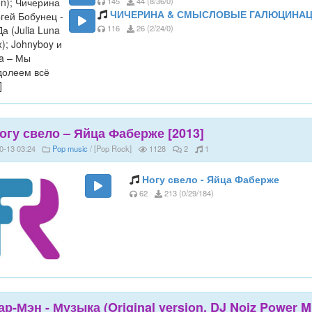
145
44 (8/36/0)
ЧИЧЕРИНА & СМЫСЛОВЫЕ ГАЛЮЦИНАЦИИ
116
26 (2/24/0)
огу свело – Яйца Фаберже [2013]
0-13 03:24
Pop music
/ [Pop Rock]
1128
2
1
Ногу свело - Яйца Фаберже
62
213 (0/29/184)
ар-Мэн - Музыка (Original version, DJ Noiz Power M