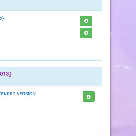
x)
013]
XTENDED VERSION