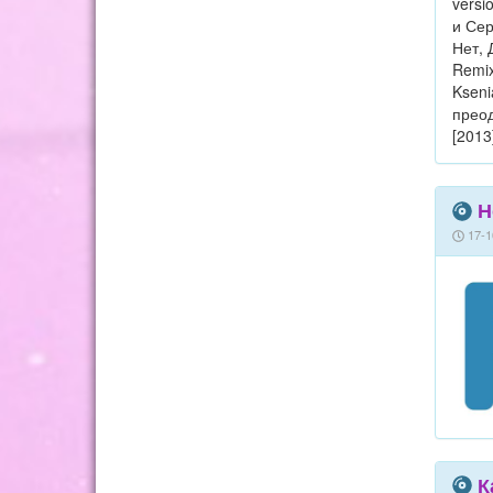
Н
17-1
К