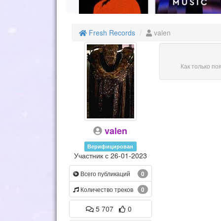
Fresh Records
valen
Как только по
valen
Верифицирован
Участник с 26-01-2023
Всего публикаций
0
Количество треков
0
5 707
0