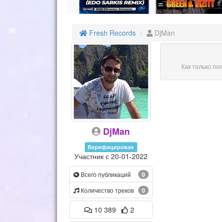
Fresh Records
DjMan
Как только по
DjMan
Верифицирован
Участник с 20-01-2022
Всего публикаций
0
Количество треков
0
10 389
2