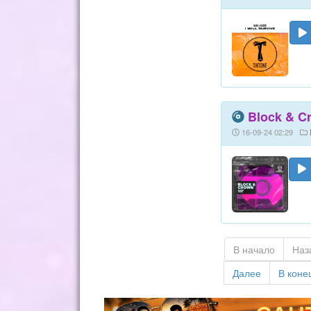
Block & Cr
16-09-24 02:29
В начало
Наз
Далее
В коне