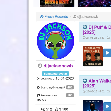
Fresh Records
djjacksoncwb
Dj Puff & 
[2025]
24-08-25 03:33
djjacksoncwb
Верифицирован
Участник с 18-01-2023
Alan Walk
[2025]
Всего публикаций
483
23-08-25 15:02
Количество
500
треков
512
3 180