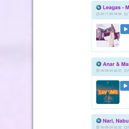
Leagas - M
03-11-24 04:34
Anar & Man
16-09-24 02:37
Nari, Nabuk
16-09-24 02:32