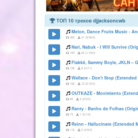
ТОП 10 треков djjacksoncwb
Melon, Dance Fruits Music - An
302
41 (5/36/0)
Nari, Nabuk - I Will Survive (Ori
164
20 (1/19/0)
Flakkë, Sammy Boyle, JKLN – G
126
8 (0/7/1)
Wallace - Don't Stop (Extended
162
12 (0/12/0)
OUTKAZE - Movimiento (Extend
93
5 (0/5/0)
Ranty - Banho de Folhas (Origi
73
1 (0/1/0)
Reinn - Hallucinate (Extended 
112
5 (0/5/0)