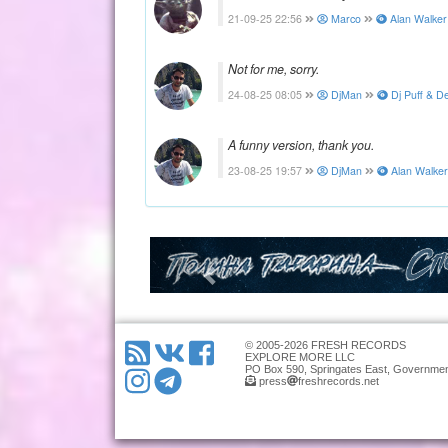
21-09-25 22:56
Marco
Alan Walker
Not for me, sorry.
24-08-25 08:05
DjMan
Dj Puff & D
A funny version, thank you.
23-08-25 19:57
DjMan
Alan Walker
© 2005-2026 FRESH RECORDS
EXPLORE MORE LLC
PO Box 590, Springates East, Governmen
press
freshrecords.net