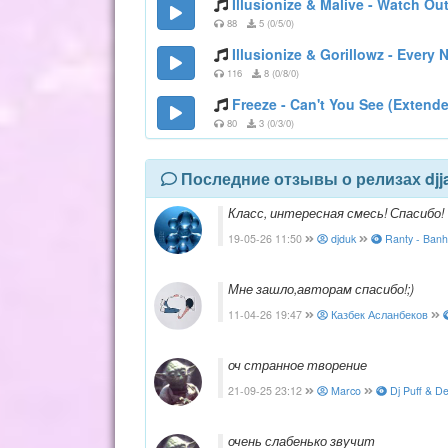
Illusionize & Malive - Watch Out
88
5 (0/5/0)
Illusionize & Gorillowz - Every N
116
8 (0/8/0)
Freeze - Can't You See (Extend
80
3 (0/3/0)
Последние отзывы о релизах dj
Класс, интересная смесь! Спасибо!
19-05-26 11:50
djduk
Ranty - Banho
Мне зашло,авторам спасибо!;)
11-04-26 19:47
Казбек Асланбеков
оч странное творение
21-09-25 23:12
Marco
Dj Puff & De
очень слабенько звучит