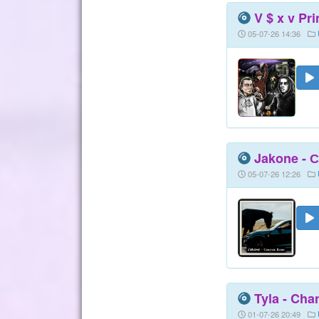
V $ x v Pr
05-07-26 14:36
Jakone - С
05-07-26 12:26
Tyla - Cha
01-07-26 20:49