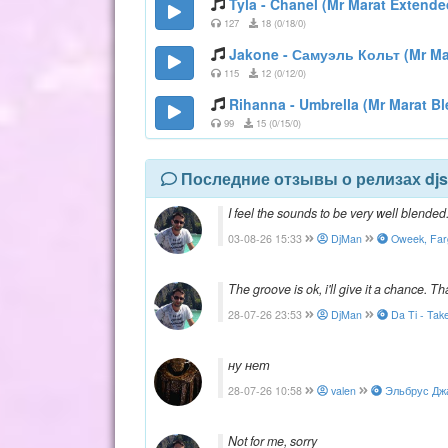
Tyla - Chanel (Mr Marat Extende
127
18 (0/18/0)
Jakone - Самуэль Кольт (Mr Mar
115
12 (0/12/0)
Rihanna - Umbrella (Mr Marat Bl
99
15 (0/15/0)
Последние отзывы о релизах djs
I feel the sounds to be very well blende
03-08-26 15:33
DjMan
Oweek, Farg
The groove is ok, i'll give it a chance. T
28-07-26 23:53
DjMan
Da Ti - Tak
ну нет
28-07-26 10:58
valen
Эльбрус Джан
Not for me, sorry