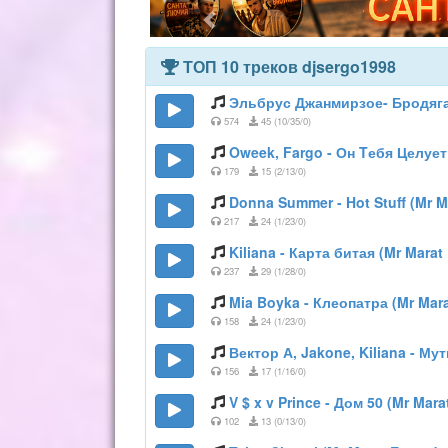
ТОП 10 треков djsergo1998
Эльбрус Джанмирзое- Бродяга (
574
45 (10/35/0)
Oweek, Fargo - Он Tебя Целует 
179
15 (2/13/0)
Donna Summer - Hot Stuff (Mr M
217
24 (1/23/0)
Kiliana - Карта битая (Mr Marat
237
29 (1/28/0)
Mia Boyka - Клеопатра (Mr Mara
158
24 (1/23/0)
Вектор А, Jakone, Kiliana - Му
156
17 (1/16/0)
V $ x v Prince - Дом 50 (Mr Mara
102
13 (0/13/0)