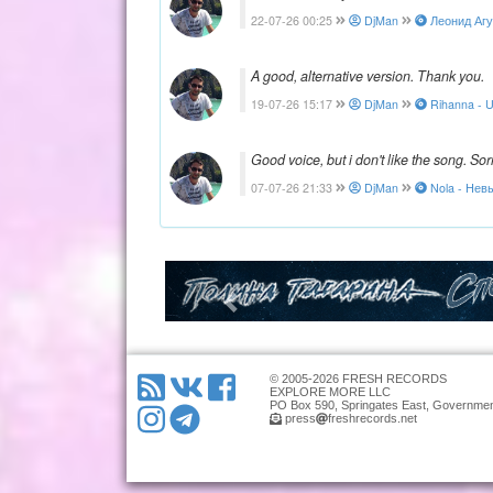
22-07-26 00:25
DjMan
Леонид Агут
A good, alternative version. Thank you.
19-07-26 15:17
DjMan
Rihanna - U
Good voice, but i don't like the song. Sorr
07-07-26 21:33
DjMan
Nola - Невы
© 2005-2026 FRESH RECORDS
EXPLORE MORE LLC
PO Box 590, Springates East, Governmen
press
freshrecords.net