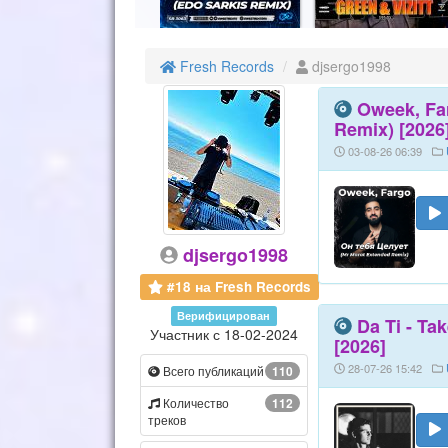
Fresh Records
djsergo1998
Oweek, Fa
Remix) [2026
03-08-26 06:39
djsergo1998
#18 на Fresh Records
Верифицирован
Da Ti - Ta
Участник с 18-02-2024
[2026]
28-07-26 15:42
Всего публикаций
110
Количество
112
треков