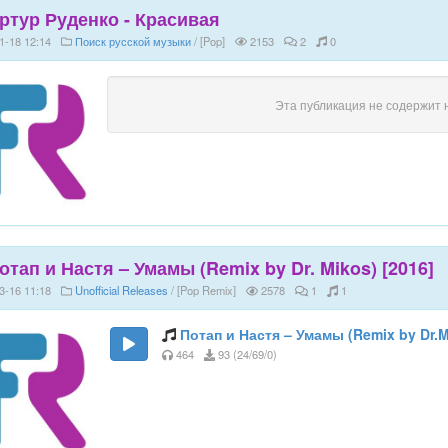
ртур Руденко - Красивая
1-18 12:14
Поиск русской музыки
/ [Pop]
2153
2
0
Эта публикация не содержит 
отап и Настя – Умамы (Remix by Dr. Mikos) [2016]
3-16 11:18
Unofficial Releases
/ [Pop Remix]
2578
1
1
Потап и Настя – Умамы (Remix by Dr.M
464
93 (24/69/0)