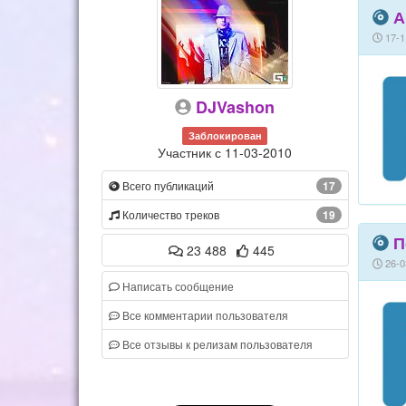
А
17-1
DJVashon
Заблокирован
Участник с 11-03-2010
Всего публикаций
17
Количество треков
19
П
23 488
445
26-0
Написать сообщение
Все комментарии пользователя
Все отзывы к релизам пользователя