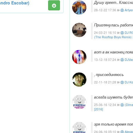
andro Escobar)
Душу греет.. Классн
28-12-22 17:36
Artye
Приглянулась работк
24-03-21 16:10
DJ R
(The Rooftop Boys Remix) 
вот в вк наконец по
13-12-18 07:24
DJVa
, присоединяюсь
22-11-18 21:28
DJ Ko
всегда шуметь буде
25-06-16 12:34
(Dima
[2016]
зря только время по
24-06-16 05:10
Alexa