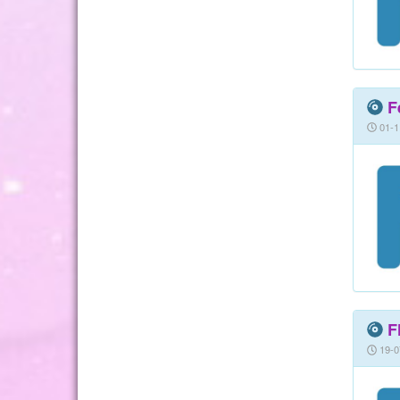
F
01-1
F
19-0