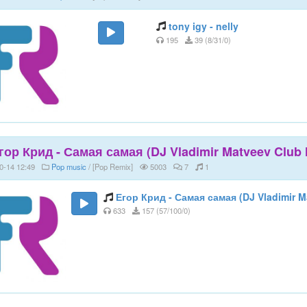
tony igy - nelly
195
39 (8/31/0)
гор Крид - Самая самая (DJ Vladimir Matveev Club M
0-14 12:49
Pop music
/ [Pop Remix]
5003
7
1
Егор Крид - Самая самая (DJ Vladimir M
633
157 (57/100/0)