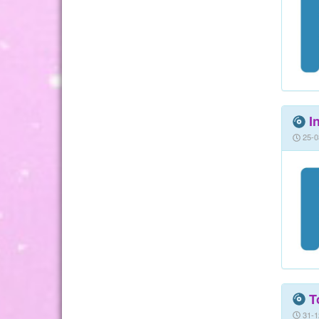
I
25-0
T
31-1