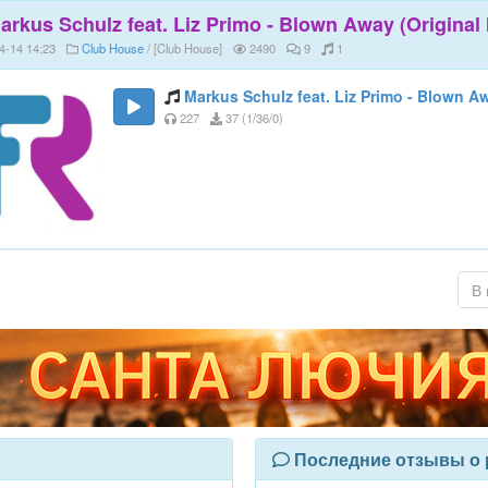
arkus Schulz feat. Liz Primo - Blown Away (Original 
4-14 14:23
Club House
/ [Club House]
2490
9
1
Markus Schulz feat. Liz Primo - Blown Aw
227
37 (1/36/0)
В 
Последние отзывы о 