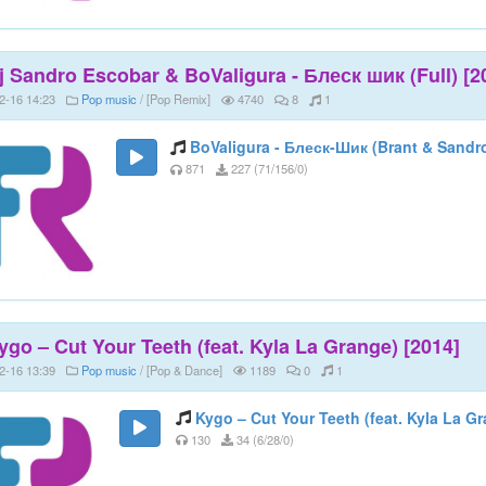
j Sandro Escobar & BoValigura - Блеск шик (Full) [2
2-16 14:23
Pop music
/ [Pop Remix]
4740
8
1
BoValigura - Блеск-Шик (Brant & Sandr
871
227 (71/156/0)
ygo – Cut Your Teeth (feat. Kyla La Grange) [2014]
2-16 13:39
Pop music
/ [Pop & Dance]
1189
0
1
Kygo – Cut Your Teeth (feat. Kyla La G
130
34 (6/28/0)