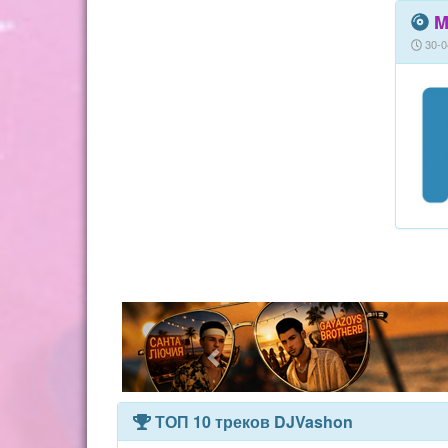
M
30-0
ТОП 10 треков DJVashon