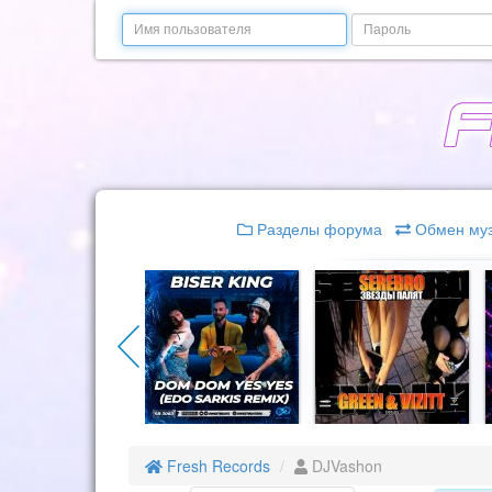
Email
Пароль
Разделы форума
Обмен му
Fresh Records
DJVashon