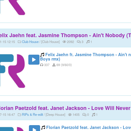
elix Jaehn feat. Jasmine Thompson - Ain't Nobody (
1-15 12:15
Club House
/ [Club House]
2092
3
1
Felix Jaehn ft. Jasmine Thompson - Ain't 
Boys rmx)
337
69 (9/60/0)
lorian Paetzold feat. Janet Jackson - Love Will Never
7-15 16:47
RIPs & Re-edit
/ [Deep House]
1405
0
1
Florian Paetzold feat. Janet Jackson - Lov