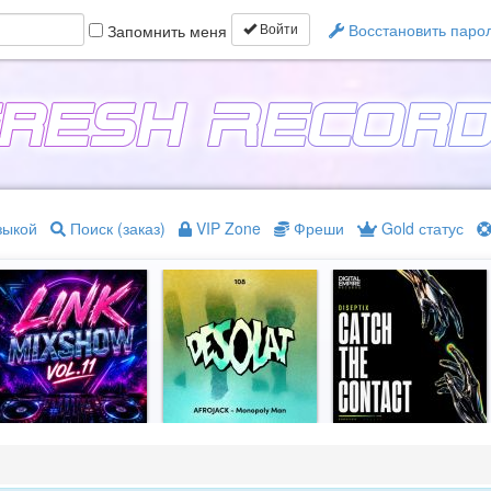
Восстановить паро
Запомнить меня
Войти
зыкой
Поиск (заказ)
VIP Zone
Фреши
Gold статус