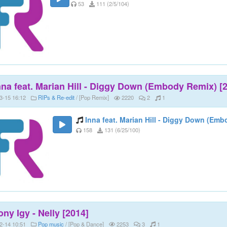
53
111 (2/5/104)
nna feat. Marian Hill - Diggy Down (Embody Remix) [
3-15 16:12
RIPs & Re-edit
/ [Pop Remix]
2220
2
1
Inna feat. Marian Hill - Diggy Down (Emb
158
131 (6/25/100)
ony Igy - Nelly [2014]
2-14 10:51
Pop music
/ [Pop & Dance]
2253
3
1