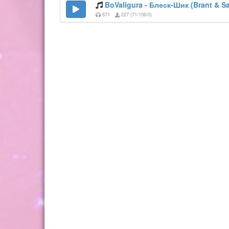
BoValigura - Блеск-Шик (Brant & S
871
227 (71/156/0)