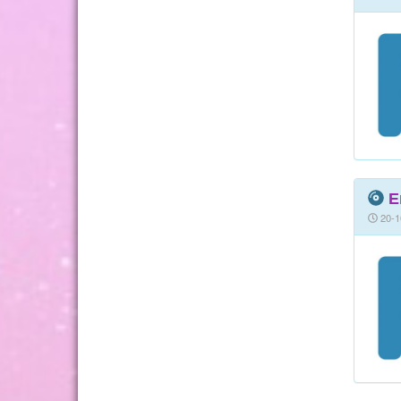
Е
20-1