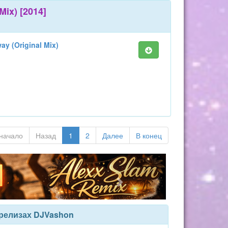
Mix) [2014]
ay (Original Mix)
начало
Назад
1
2
Далее
В конец
релизах DJVashon