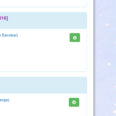
016]
o Escobar)
range)