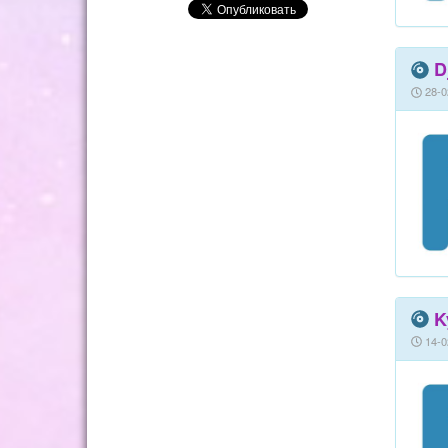
D
28-0
K
14-0