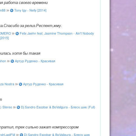
ая работа своего времени
m88
Tony Igy - Nelly [2014]
а.Спасибо за релиз.Респект,жму.
OMERO
Felix Jaehn feat. Jasmine Thompson - Ain't Nobody
[2015]
явилась хотя бы такая
shon
Артур Руденко - Красивая
za Nostra
Артур Руденко - Красивая
т
) Stereo
Dj Sandro Escobar & BoValigura - Блеск шик (Full)
тратил, трек сильно зажат компрессором
ndrLastFM
Dj Sandro Escobar & BoValigura - Блеск шик