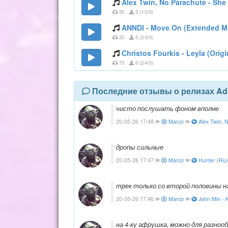
Alex Twin, No Parachute - She 
55
3 (1/2/0)
ANNDI - Move On (Extended M
33
5 (2/3/0)
Christos Fourkis - Leyla (Origi
73
6 (2/4/0)
Последние отзывы о релизах Adre
чисто послушать фоном вполне
20-05-26 17:48
Marco
Alex Twin, N
дропы сильные
20-05-26 17:47
Marco
Hunter (Ru) 
трек только со второй половины н
20-05-26 17:46
Marco
John Min - K
на 4-ку афрушка, можно для разноо