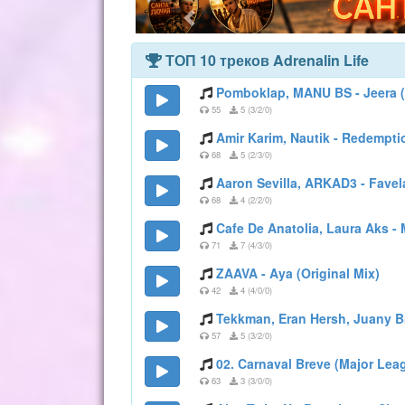
ТОП 10 треков Adrenalin Life
Pomboklap, MANU BS - Jeera (
55
5 (3/2/0)
Amir Karim, Nautik - Redempti
68
5 (2/3/0)
Aaron Sevilla, ARKAD3 - Favela
68
4 (2/2/0)
Cafe De Anatolia, Laura Aks -
71
7 (4/3/0)
ZAAVA - Aya (Original Mix)
42
4 (4/0/0)
Tekkman, Eran Hersh, Juany B
57
5 (3/2/0)
02. Carnaval Breve (Major Lea
63
3 (3/0/0)