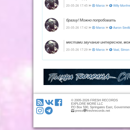
20-05-26 17:45
Marco
Willy Monfre
бразиу! Можно попробовать
20-05-26 17:42
Marco
Aaron Sevill
местами звучание интересное, мо
20-05-26 17:29
Marco
Vaal, Simon 
© 2005-2026 FRESH RECORDS
EXPLORE MORE LLC
PO Box 590, Springates East, Governmen
press
freshrecords.net