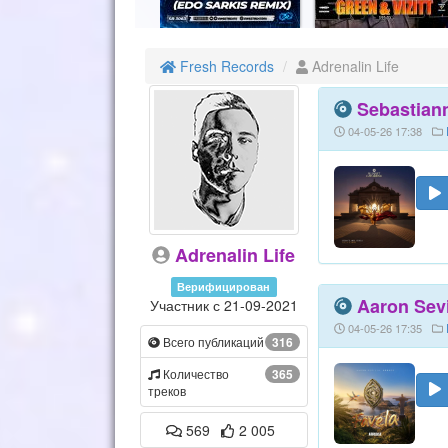
Fresh Records
Adrenalin Life
Sebastiann
04-05-26 17:38
Adrenalin Life
Верифицирован
Aaron Sevi
Участник с 21-09-2021
04-05-26 17:35
Всего публикаций
316
Количество
365
треков
569
2 005