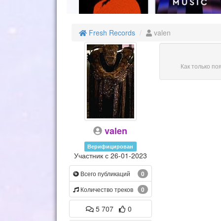
Fresh Records
valen
Как только по
valen
Верифицирован
Участник с 26-01-2023
Всего публикаций
0
Количество треков
0
5 707
0