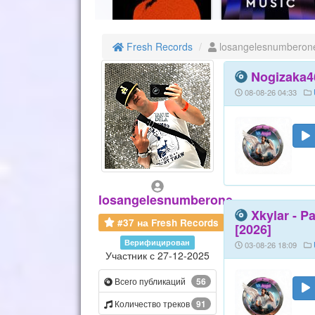
Fresh Records
losangelesnumberon
Nogizaka4
08-08-26 04:33
losangelesnumberone
Xkylar - P
#37 на Fresh Records
[2026]
Верифицирован
03-08-26 18:09
Участник с 27-12-2025
Всего публикаций
56
Количество треков
91