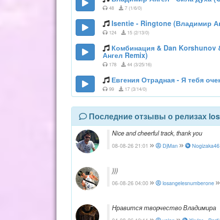
48
7 (1/6/0)
Isentie - Ringtone (Владимир А
124
15 (2/13/0)
Комбинация & Dan Korshunov &
Ангел Remix)
178
44 (3/25/16)
Евгения Отрадная - Я тебя оч
99
17 (3/14/0)
Последние отзывы о релизах lo
Nice and cheerful track, thank you
08-08-26 21:01
DjMan
Nogizaka46 
)))
06-08-26 04:00
losangelesnumberone
Нравится творчество Владимира