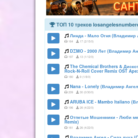
ТОП 10 треков losangelesnumber
Линда - Мало Огня (Владимир 
164
17 (2/15/0)
DΞMO - 2000 Лет (Владимир Анг
197
13 (1/12/0)
The Chemical Brothers & Диск
Rock-N-Roll Cover Remix OST Ape
180
9 (1/8/0)
Nana - Lonely (Владимир Ангел
209
30 (0/30/0)
ARUBA ICE - Mambo Italiano (В
196
26 (4/22/0)
Отпетые Мошенники - Люби ме
Remix)
161
26 (4/22/0)
Владимир Ангел - Сила духа (Or