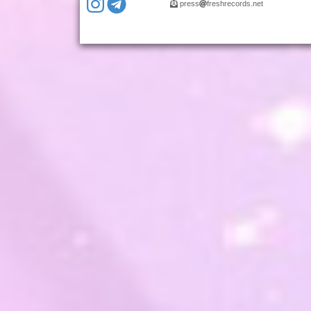
press
freshrecords.net