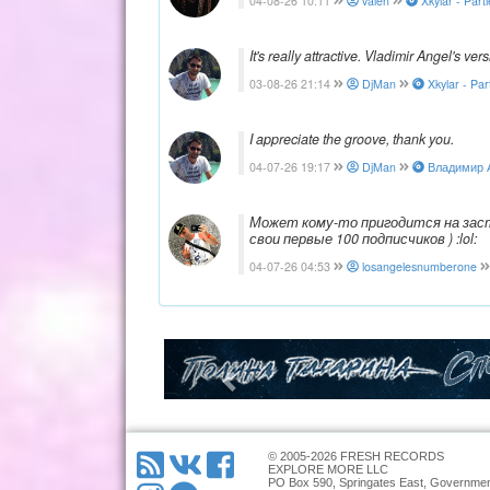
04-08-26 10:11
valen
Xkylar - Par
It's really attractive. Vladimir Angel's ve
03-08-26 21:14
DjMan
Xkylar - Pa
I appreciate the groove, thank you.
04-07-26 19:17
DjMan
Владимир Ан
Может кому-то пригодится на заста
свои первые 100 подписчиков ) :lol:
04-07-26 04:53
losangelesnumberone
© 2005-2026 FRESH RECORDS
EXPLORE MORE LLC
PO Box 590, Springates East, Governmen