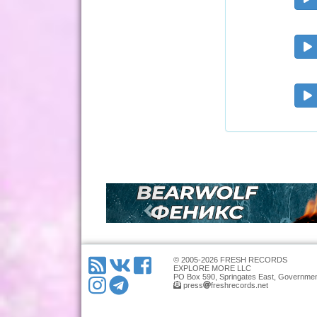
© 2005-2026 FRESH RECORDS
EXPLORE MORE LLC
PO Box 590, Springates East, Governmen
press
freshrecords.net