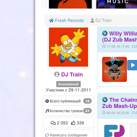
Fresh Records
DJ Train
Willy Will
(DJ Zub Mash
17-09-16 17:49
DJ Train
Анонимный
Участник с 29-11-2011
The Chains
Всего публикаций
18
Zub Mash-Up)
Количество треков
63
06-09-16 22:00
2 053
339
Написать сообщение