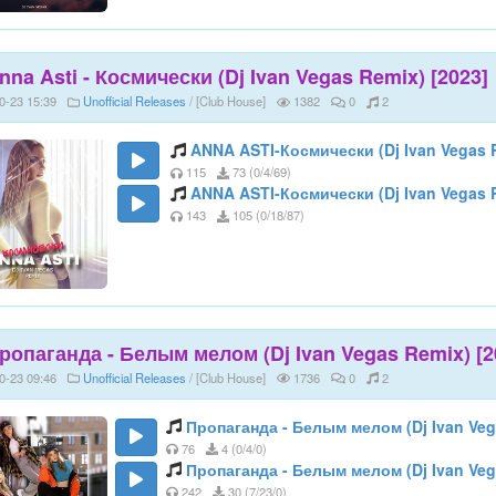
nna Asti - Космически (Dj Ivan Vegas Remix) [2023]
0-23 15:39
Unofficial Releases
/ [Club House]
1382
0
2
ANNA ASTI-Космически (Dj Ivan Vegas 
115
73 (0/4/69)
ANNA ASTI-Космически (Dj Ivan Vegas 
143
105 (0/18/87)
ропаганда - Белым мелом (Dj Ivan Vegas Remix) [2
0-23 09:46
Unofficial Releases
/ [Club House]
1736
0
2
Пропаганда - Белым мелом (Dj Ivan Veg
76
4 (0/4/0)
Пропаганда - Белым мелом (Dj Ivan Veg
242
30 (7/23/0)