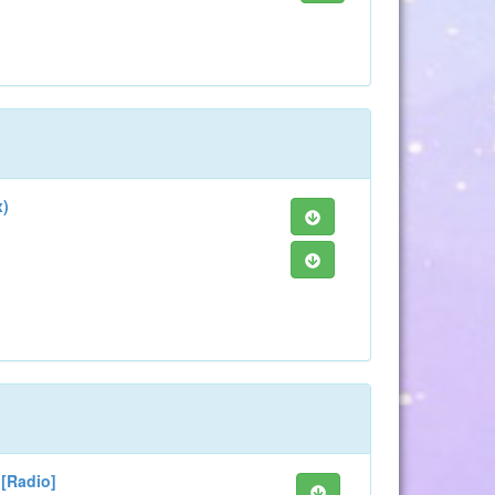
x)
 [Radio]