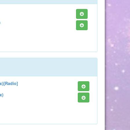
)
x)[Radio]
x)