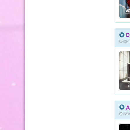
D
03-1
Д
22-0