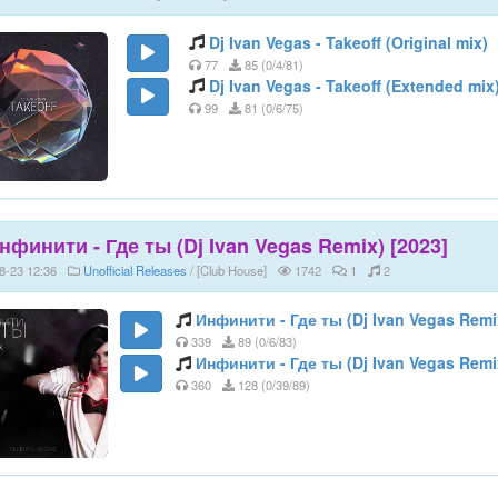
Dj Ivan Vegas - Takeoff (Original mix)
77
85 (0/4/81)
Dj Ivan Vegas - Takeoff (Extended mix
99
81 (0/6/75)
нфинити - Где ты (Dj Ivan Vegas Remix) [2023]
8-23 12:36
Unofficial Releases
/ [Club House]
1742
1
2
Инфинити - Где ты (Dj Ivan Vegas Remi
339
89 (0/6/83)
Инфинити - Где ты (Dj Ivan Vegas Remi
360
128 (0/39/89)