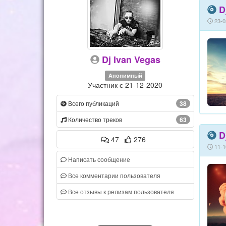
D
23-0
Dj Ivan Vegas
Анонимный
Участник с 21-12-2020
Всего публикаций
38
Количество треков
63
D
47
276
11-1
Написать сообщение
Все комментарии пользователя
Все отзывы к релизам пользователя