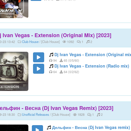
j Ivan Vegas - Extension (Original Mix) [2023]
0-23 13:42
Club House
/ [Club House]
1092
1
2
Dj Ivan Vegas - Extension (Original mi
94
65 (0/5/60)
Dj Ivan Vegas - Extension (Radio mix)
64
64 (0/2/62)
ельфин - Весна (Dj Ivan Vegas Remix) [2023]
9-23 18:30
Unofficial Releases
/ [Club House]
1828
1
2
Дельфин - Весна (Dj Ivan Vegas remix)