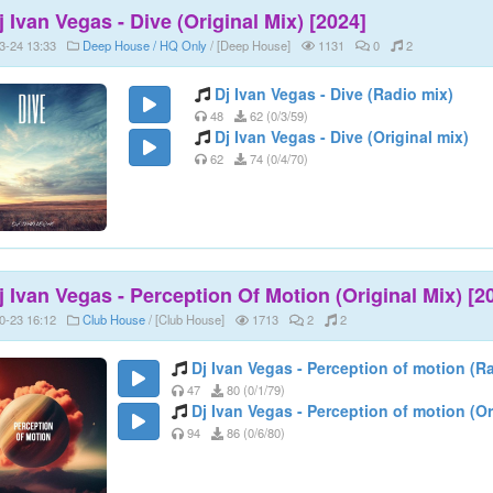
j Ivan Vegas - Dive (Original Mix) [2024]
3-24 13:33
Deep House / HQ Only
/ [Deep House]
1131
0
2
Dj Ivan Vegas - Dive (Radio mix)
48
62 (0/3/59)
Dj Ivan Vegas - Dive (Original mix)
62
74 (0/4/70)
j Ivan Vegas - Perception Of Motion (Original Mix) [2
0-23 16:12
Club House
/ [Club House]
1713
2
2
Dj Ivan Vegas - Perception of motion (R
47
80 (0/1/79)
Dj Ivan Vegas - Perception of motion (Or
94
86 (0/6/80)