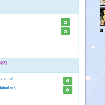
023]
adio mix)
iginal mix)