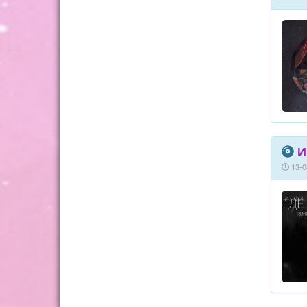
И
13-0