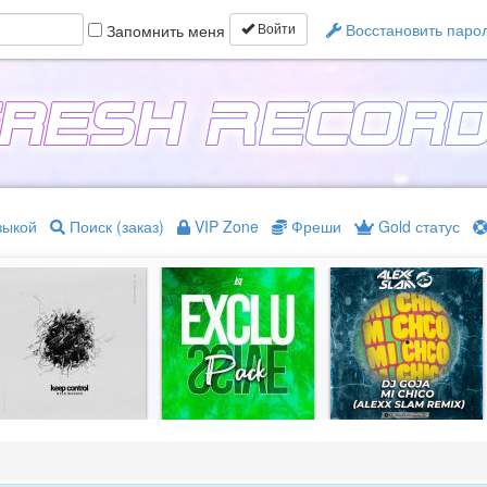
Восстановить паро
Запомнить меня
Войти
зыкой
Поиск (заказ)
VIP Zone
Фреши
Gold статус