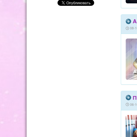
A
08-1
П
06-1