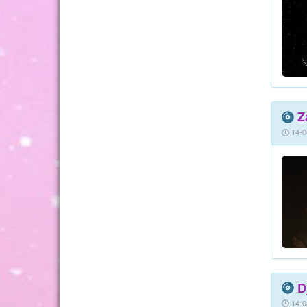
Z
14-0
D
14-0