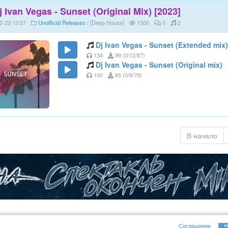
j Ivan Vegas - Sunset (Original Mix) [2023]
2-23 13:57
Unofficial Releases
/ [Deep House]
1500
0
2
Dj Ivan Vegas - Sunset (Extended mix)
134
99 (0/12/87)
Dj Ivan Vegas - Sunset (Original mix)
100
85 (0/9/76)
В начало
Соглашение