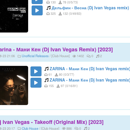
130
78 (0/5/73)
Дельфин - Весна (Dj Ivan Vegas remix)
325
132 (0/49/83)
arina - Мани Кен (Dj Ivan Vegas Remix) [2023]
8-23 21:06
Unofficial Releases
/ [Club House]
1402
0
2
ZARINA - Мани Кен (Dj Ivan Vegas remix
61
80 (0/3/77)
ZARINA - Мани Кен (Dj Ivan Vegas remix)
155
97 (0/16/81)
j Ivan Vegas - Takeoff (Original Mix) [2023]
8-23 20:17
Club House
/ [Club House]
886
0
2