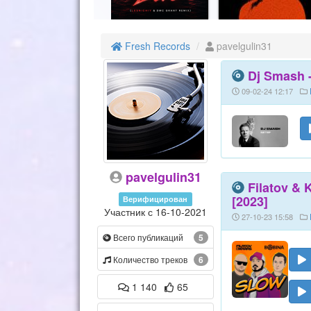
Fresh Records
pavelgulin31
Dj Smash -
09-02-24 12:17
pavelgulin31
Filatov & 
[2023]
Верифицирован
Участник с 16-10-2021
27-10-23 15:58
Всего публикаций
5
Количество треков
6
1 140
65