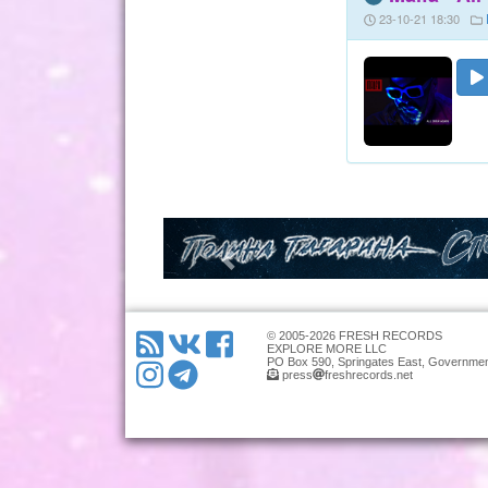
23-10-21 18:30
© 2005-2026 FRESH RECORDS
EXPLORE MORE LLC
PO Box 590, Springates East, Governmen
press
freshrecords.net