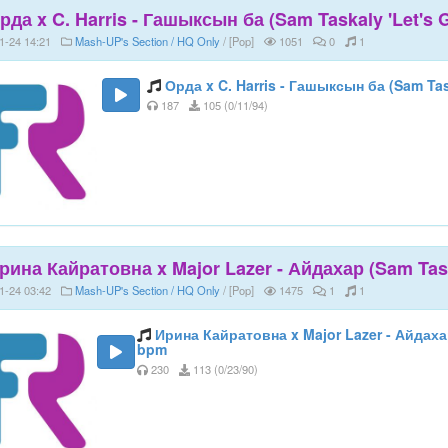
рда x C. Harris - Гашыксын ба (Sam Taskaly 'Let's G
1-24 14:21
Mash-UP's Section / HQ Only
/ [Pop]
1051
0
1
Орда x C. Harris - Гашыксын ба (Sam Task
187
105 (0/11/94)
рина Кайратовна x Major Lazer - Айдахар (Sam Taska
1-24 03:42
Mash-UP's Section / HQ Only
/ [Pop]
1475
1
1
Ирина Кайратовна x Major Lazer - Айдахар
bpm
230
113 (0/23/90)