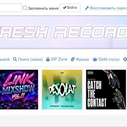
Восстановить паро
Запомнить меня
Войти
зыкой
Поиск (заказ)
VIP Zone
Фреши
Gold статус