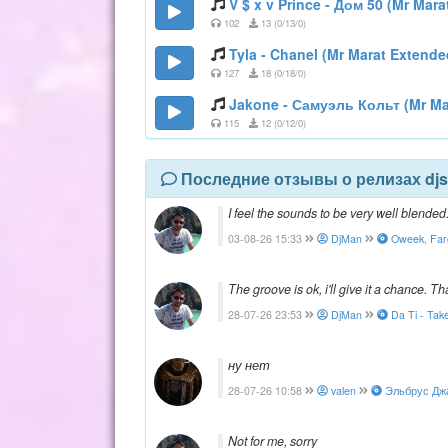
V $ x v Prince - Дом 50 (Mr Mara
102
13 (0/13/0)
Tyla - Chanel (Mr Marat Extende
127
18 (0/18/0)
Jakone - Самуэль Кольт (Mr Mar
115
12 (0/12/0)
Последние отзывы о релизах djs
I feel the sounds to be very well blende
03-08-26 15:33
DjMan
Oweek, Farg
The groove is ok, i'll give it a chance. T
28-07-26 23:53
DjMan
Da Ti - Tak
ну нет
28-07-26 10:58
valen
Эльбрус Джан
Not for me, sorry