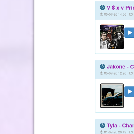
V $ x v Pr
05-07-26 14:36
Jakone - С
05-07-26 12:26
Tyla - Cha
01-07-26 20:49