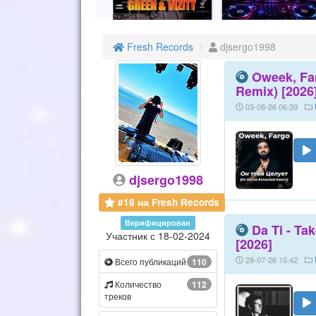
Fresh Records
djsergo1998
Oweek, Fa
Remix) [2026
03-08-26 06:39
djsergo1998
#18 на Fresh Records
Верифицирован
Da Ti - Ta
Участник с 18-02-2024
[2026]
28-07-26 15:42
Всего публикаций
110
Количество
112
треков