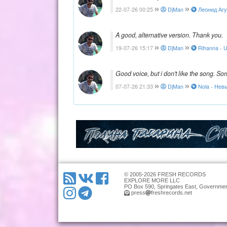
22-07-26 00:25
DjMan
Леонид Агут
A good, alternative version. Thank you.
19-07-26 15:17
DjMan
Rihanna - U
Good voice, but i don't like the song. Sorr
07-07-26 21:33
DjMan
Nola - Невы
© 2005-2026 FRESH RECORDS
EXPLORE MORE LLC
PO Box 590, Springates East, Governmen
press
freshrecords.net