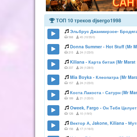
ТОП 10 треков djsergo1998
Эльбрус Джанмирзое- Бродяга (
568
45 (10/35/0)
Donna Summer - Hot Stuff (Mr M
215
24 (1/23/0)
Kiliana - Карта битая (Mr Marat
237
29 (1/28/0)
Mia Boyka - Клеопатра (Mr Mara
157
24 (1/23/0)
Коста Лакоста - Сатурн (Mr Mar
189
21 (1/20/0)
Oweek, Fargo - Он Tебя Целует 
126
10 (1/9/0)
Вектор А, Jakone, Kiliana - Му
156
17 (1/16/0)