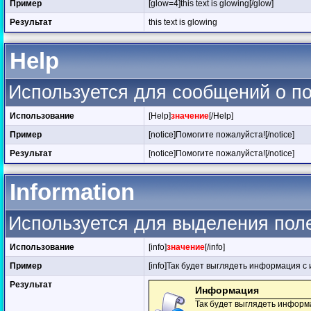
Пример
[glow=4]this text is glowing[/glow]
Результат
this text is glowing
Help
Используется для сообщений о 
Использование
[Help]
значение
[/Help]
Пример
[notice]Помогите пожалуйста![/notice]
Результат
[notice]Помогите пожалуйста![/notice]
Information
Используется для выделения пол
Использование
[info]
значение
[/info]
Пример
[info]Так будет выглядеть информация с 
Результат
Информация
Так будет выглядеть информ