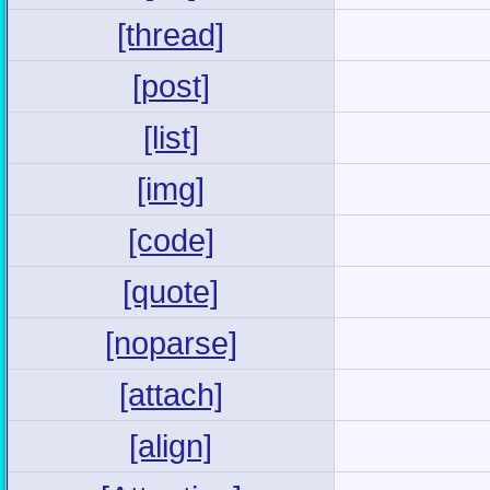
[thread]
[post]
[list]
[img]
[code]
[quote]
[noparse]
[attach]
[align]