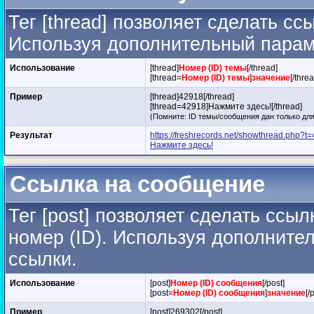
Тег [thread] позволяет сделать сс
Используя дополнительный параме
Использование
[thread]
Номер (ID) темы
[/thread]
[thread=
Номер (ID) темы
]
значение
[/thre
Пример
[thread]42918[/thread]
[thread=42918]Нажмите здесь![/thread]
(Помните: ID темы/сообщения дан только для
Результат
https://freshrecords.net/showthread.php?t
Нажмите здесь!
Ссылка на сообщение
Тег [post] позволяет сделать ссы
номер (ID). Используя дополните
ссылки.
Использование
[post]
Номер (ID) сообщения
[/post]
[post=
Номер (ID) сообщения
]
значение
[/
Пример
[post]269302[/post]