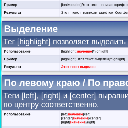
Пример
[font=courier]Этот текст написан шрифтом
Результат
Этот текст написан шрифтом Courie
Выделение
Тег [highlight] позволяет выделить
Использование
[highlight]
значение
[/highlight]
Пример
[highlight]Этот текст выделен[/highlight]
Результат
Этот текст выделен
По левому краю / По прав
Теги [left], [right] и [center] вы
по центру соответственно.
Использование
[left]
значение
[/left]
[center]
значение
[/center]
[right]
значение
[/right]