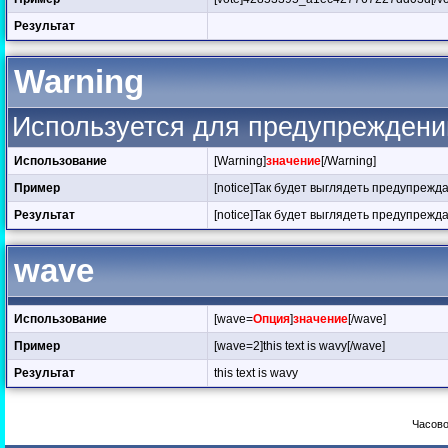
Результат
Warning
Используется для предупреждени
Использование
[Warning]
значение
[/Warning]
Пример
[notice]Так будет выглядеть предупрежд
Результат
[notice]Так будет выглядеть предупрежд
wave
Использование
[wave=
Опция
]
значение
[/wave]
Пример
[wave=2]this text is wavy[/wave]
Результат
this text is wavy
Часово