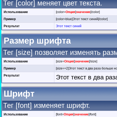
Тег [color] меняет цвет текста.
Использование
[color=
Опция
]
значение
[/color]
Пример
[color=blue]Этот текст синий[/color]
Результат
Этот текст синий
Размер шрифта
Тег [size] позволяет изменять ра
Использование
[size=
Опция
]
значение
[/size]
Пример
[size=+2]Этот текст в два раза больше но
Результат
Этот текст в два ра
Шрифт
Тег [font] изменяет шрифт.
Использование
[font=
Опция
]
значение
[/font]