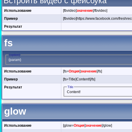
Встроить видео с фейсбука
Использование
[fbvideo]
значение
[/fbvideo]
Пример
[fbvideo]https://www.facebook.com/freshre
Результат
fs
{option}
{param}
Использование
[fs=
Опция
]
значение
[/fs]
Пример
[fs=Title]Content![/fs]
Результат
Title
Content!
glow
Использование
[glow=
Опция
]
значение
[/glow]