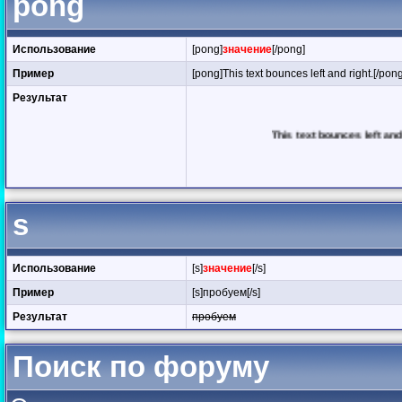
pong
Использование
[pong]
значение
[/pong]
Пример
[pong]This text bounces left and right.[/pong
Результат
This text bounces left and right.
s
Использование
[s]
значение
[/s]
Пример
[s]пробуем[/s]
Результат
пробуем
Поиск по форуму