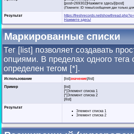
[post=269302]Нажмите здесь![/post]
(Помните: ID темы/сообщения дан только для
Результат
https://freshrecords.net/showthread.php
Нажмите здесь!
Маркированные списки
Тег [list] позволяет создавать п
опциями. В пределах одного тега
определен тегом [*].
Использование
[list]
значение
[/list]
Пример
[list]
[*]Элемент списка 1
[*]Элемент списка 2
[/list]
Результат
Элемент списка 1
Элемент списка 2