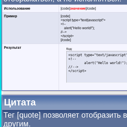
Использование
[code]
значение
[/code]
Пример
[code]
<script type="text/javascript">
<!--
alert("Hello world!");
//-->
</script>
[/code]
Результат
Код:
<script type="text/javascript"
<!--

	alert("Hello world!");

//-->

</script>
Цитата
Тег [quote] позволяет отобразить 
другим.