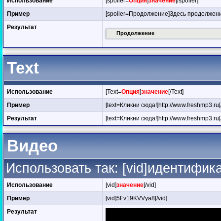
Использование
[spoiler=
Опция
]
значение
[/spoiler]
Пример
[spoiler=Продолжение]Здесь продолжение 
Результат
Продолжение
Text
Использование
[Text=
Опция
]
значение
[/Text]
Пример
[text=Кликни сюда!]http://www.freshmp3.ru[/
Результат
[text=Кликни сюда!]http://www.freshmp3.ru[/
Видео
Использовать так: [vid]идентифик
Использование
[vid]
значение
[/vid]
Пример
[vid]5Fv19KVVya8[/vid]
Результат