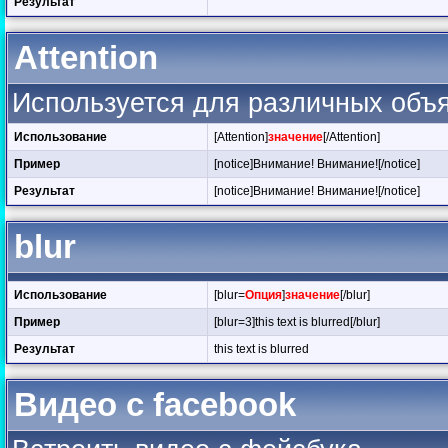
Результат
Attention
Используется для различных объяв
Использование
[Attention]
значение
[/Attention]
Пример
[notice]Внимание! Внимание![/notice]
Результат
[notice]Внимание! Внимание![/notice]
blur
Использование
[blur=
Опция
]
значение
[/blur]
Пример
[blur=3]this text is blurred[/blur]
Результат
this text is blurred
Видео с facebook