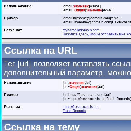
Использование
[email]
значение
[/email]
[email=
Опция
]
значение
[/email]
Пример
[email]
myname@domain.com
[/email]
[
email=myname@domain.com
]Нажмите зд
Результат
myname@domain.com
Нажмите здесь, чтобы отправить мне эл
Ссылка на URL
Тег [url] позволяет вставлять сс
дополнительный параметр, можно 
Использование
[url]
значение
[/url]
[url=
Опция
]
значение
[/url]
Пример
[url]https://freshrecords.net[/url]
[url=https://freshrecords.net]Fresh Records[/
Результат
https://freshrecords.net
Fresh Records
Ссылка на тему