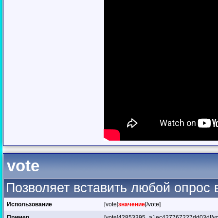
vote
Позволяет вставить любой опрос 
Использование
[vote]
значение
[/vote]
Пример
[vote]42853395_a1ec427767227dd03d[/vo