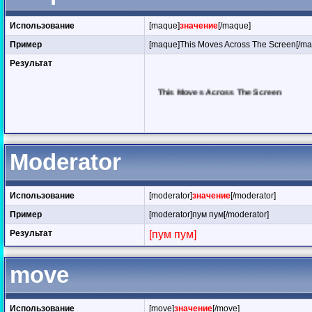
Использование
[maque]
значение
[/maque]
Пример
[maque]This Moves Across The Screen[/ma
Результат
This Moves Across 
Moderator
Использование
[moderator]
значение
[/moderator]
Пример
[moderator]пум пум[/moderator]
Результат
[пум пум]
move
Использование
[move]
значение
[/move]