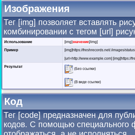
Изображения
Тег [img] позволяет вставлять ри
комбинировании с тегом [url] рис
Использование
[img]
значение
[/img]
Пример
[img]https://freshrecords.net/./images/stat
[url=http://www.example.com] [img]https://fr
Результат
(Без ссылки)
(В виде ссылки)
Код
Тег [code] предназначен для пуб
кодов. С помощью специального 
отображаться, а не исполняться.