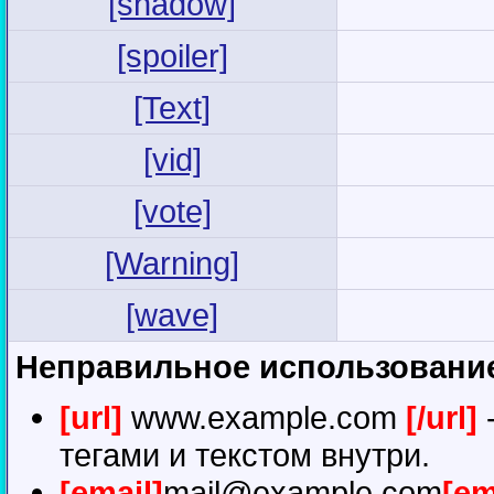
[shadow]
[spoiler]
[Text]
[vid]
[vote]
[Warning]
[wave]
Неправильное использование
[url]
www.example.com
[/url]
-
тегами и текстом внутри.
[email]
mail@example.com
[em