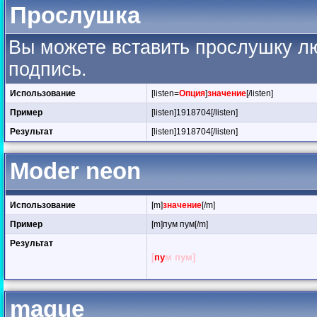
Прослушка
Вы можете вставить прослушку лю
подпись.
Использование
[listen=
Опция
]
значение
[/listen]
Пример
[listen]1918704[/listen]
Результат
[listen]1918704[/listen]
Moder neon
Использование
[m]
значение
[/m]
Пример
[m]пум пум[/m]
Результат
[
п
у
м
п
у
м
]
maque