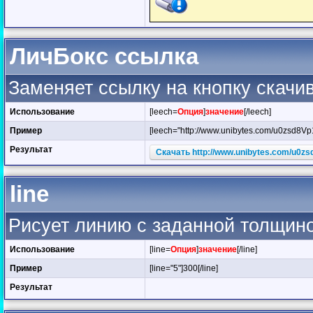
ЛичБокс ссылка
Заменяет ссылку на кнопку скачи
Использование
[leech=
Опция
]
значение
[/leech]
Пример
[leech="http://www.unibytes.com/u0zsd8
Результат
Скачать http://www.unibytes.com/u0
line
Рисует линию с заданной толщин
Использование
[line=
Опция
]
значение
[/line]
Пример
[line="5"]300[/line]
Результат