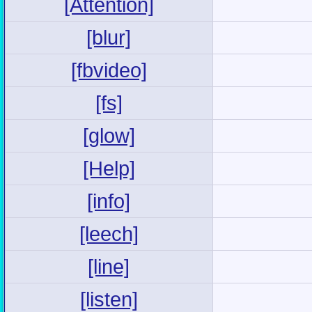
[Attention]
[blur]
[fbvideo]
[fs]
[glow]
[Help]
[info]
[leech]
[line]
[listen]