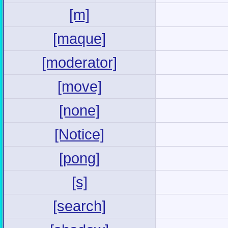
[m]
[maque]
[moderator]
[move]
[none]
[Notice]
[pong]
[s]
[search]