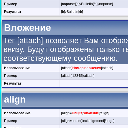
Пример
[noparse][b]vBulletin[/b][/noparse]
Результат
[b]vBulletin[/b]
Вложение
Тег [attach] позволяет Вам отоб
внизу. Будут отображены только 
соответствующему сообщению.
Использование
[attach]
Номер вложения
[/attach]
Пример
[attach]12345[/attach]
Результат
align
Использование
[align=
Опция
]
значение
[/align]
Пример
[align=center]text alignment[/align]