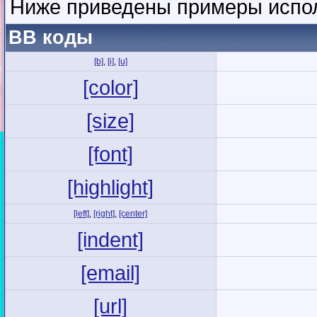
Ниже приведены примеры испол
BB коды
[b]
,
[i]
,
[u]
[color]
[size]
[font]
[highlight]
[left]
,
[right]
,
[center]
[indent]
[email]
[url]