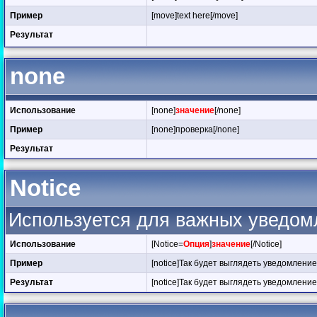
Пример
[move]text here[/move]
Результат
none
Использование
[none]
значение
[/none]
Пример
[none]проверка[/none]
Результат
Notice
Используется для важных уведом
Использование
[Notice=
Опция
]
значение
[/Notice]
Пример
[notice]Так будет выглядеть уведомление[
Результат
[notice]Так будет выглядеть уведомление[