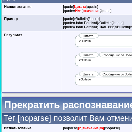
Использование
[quote]
Цитата
[/quote]
[quote=
Имя
]
значение
[/quote]
Пример
[quote]vBulletin[/quote]
[quote=John Percival]vBulletin[/quote]
[quote=John Percival;10481686]vBulletin[/
Результат
Цитата:
vBulletin
Цитата:
Сообщение от
John
vBulletin
Цитата:
Сообщение от
John
vBulletin
Прекратить распознавани
Тег [noparse] позволит Вам отмен
Использование
[noparse]
[b]значение[/b]
[/noparse]