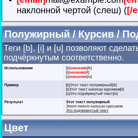
наклонной чертой (слеш) (
[/
Полужирный / Курсив / П
Теги [b], [i] и [u] позволяют сде
подчёркнутым соответственно.
Использование
[b]
значение
[/b]
[i]
значение
[/i]
[u]
значение
[/u]
Пример
[b]Этот текст полужирный[/b]
[i]Этот текст написан курсивом[/i]
[u]Это подчёркнутый текст[/u]
Результат
Этот текст полужирный
Этот текст написан курсивом
Это подчёркнутый текст
Цвет