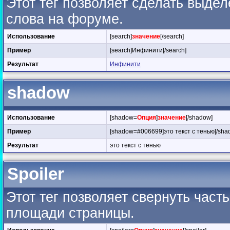
Этот тег позволяет сделать выдел
слова на форуме.
Использование
[search]
значение
[/search]
Пример
[search]Инфинити[/search]
Результат
Инфинити
shadow
Использование
[shadow=
Опция
]
значение
[/shadow]
Пример
[shadow=#006699]это текст с тенью[/sha
Результат
это текст с тенью
Spoiler
Этот тег позволяет свернуть час
площади страницы.