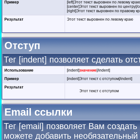
Пример
[left]Этот текст выровнен по левому краю[/
[center]Этот текст выровнен по центру[/c
[right]Этот текст выровнен по правому кра
Результат
Этот текст выровнен по левому краю
Отступ
Тег [indent] позволяет сделать отс
Использование
[indent]
значение
[/indent]
Пример
[indent]Этот текст с отступом[/indent]
Результат
Этот текст с отступом
Email ссылки
Тег [email] позволяет Вам создат
можете добавить необязательный 