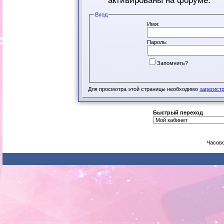
активированы на форуме.
Вход
Имя:
Пароль:
Запомнить?
Для просмотра этой страницы необходимо
зарегист
Быстрый переход
Часово