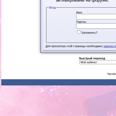
активированы на форуме.
Вход
Имя:
Пароль:
Запомнить?
Для просмотра этой страницы необходимо
зарегист
Быстрый переход
Часово