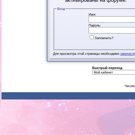
активированы на форуме.
Вход
Имя:
Пароль:
Запомнить?
Для просмотра этой страницы необходимо
зарегист
Быстрый переход
Часово