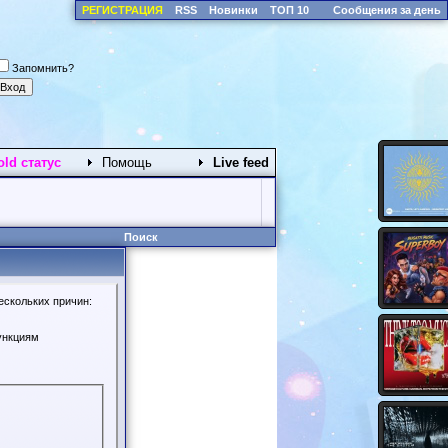
РЕГИСТРАЦИЯ
RSS
Новинки
ТОП 10
Сообщения за день
Запомнить?
old статус
Помощь
Live feed
Поиск
ескольких причин:
ункциям