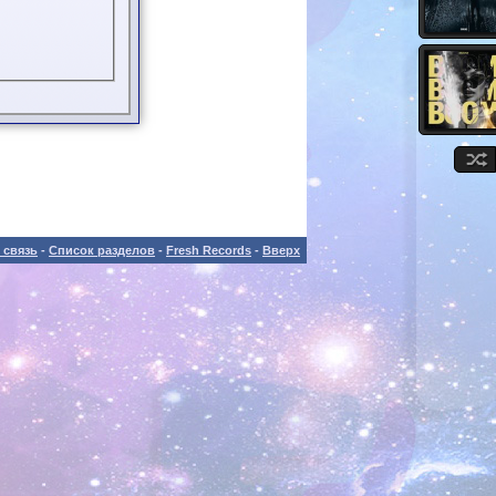
 связь
-
Список разделов
-
Fresh Records
-
Вверх