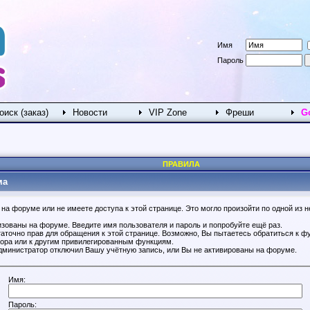
Имя
Пароль
оиск (заказ)
Новости
VIP Zone
Фреши
G
ПРАВИЛА
ма
на форуме или не имеете доступа к этой странице. Это могло произойти по одной из н
изованы на форуме. Введите имя пользователя и пароль и попробуйте ещё раз.
таточно прав для обращения к этой странице. Возможно, Вы пытаетесь обратиться к ф
ора или к другим привилегированным функциям.
дминистратор отключил Вашу учётную запись, или Вы не активированы на форуме.
Имя:
Пароль: