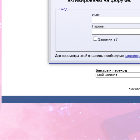
активированы на форуме.
Вход
Имя:
Пароль:
Запомнить?
Для просмотра этой страницы необходимо
зарегист
Быстрый переход
Часово