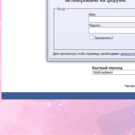
активированы на форуме.
Вход
Имя:
Пароль:
Запомнить?
Для просмотра этой страницы необходимо
зарегист
Быстрый переход
Часово