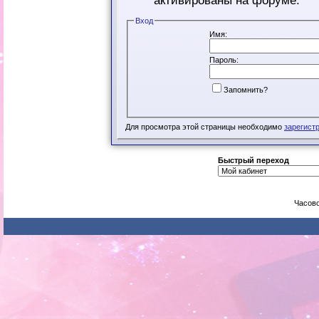
активированы на форуме.
Вход
Имя:
Пароль:
Запомнить?
Для просмотра этой страницы необходимо
зарегист
Быстрый переход
Часово