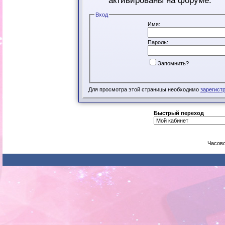
активированы на форуме.
Вход
Имя:
Пароль:
Запомнить?
Для просмотра этой страницы необходимо
зарегист
Быстрый переход
Часово