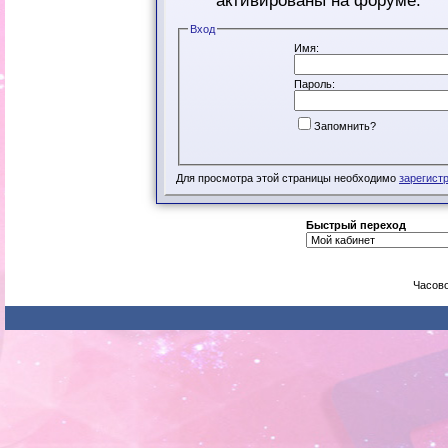
активированы на форуме.
Вход
Имя:
Пароль:
Запомнить?
Для просмотра этой страницы необходимо
зарегист
Быстрый переход
Часово