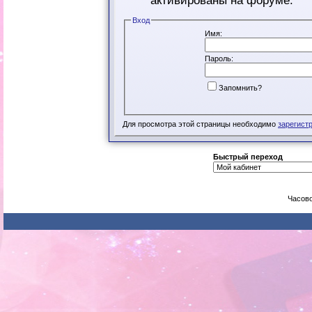
активированы на форуме.
Вход
Имя:
Пароль:
Запомнить?
Для просмотра этой страницы необходимо
зарегист
Быстрый переход
Часово