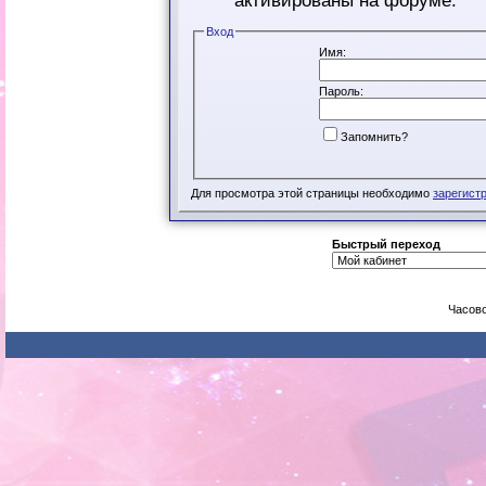
активированы на форуме.
Вход
Имя:
Пароль:
Запомнить?
Для просмотра этой страницы необходимо
зарегист
Быстрый переход
Часово