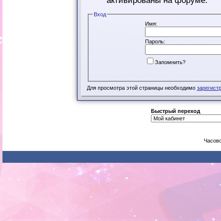
активированы на форуме.
Вход
Имя:
Пароль:
Запомнить?
Для просмотра этой страницы необходимо
зарегист
Быстрый переход
Часово