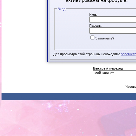
активированы на форуме.
Вход
Имя:
Пароль:
Запомнить?
Для просмотра этой страницы необходимо
зарегист
Быстрый переход
Часово