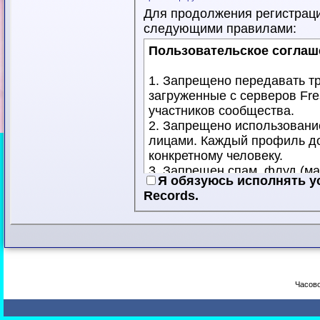
Для продолжения регистрац
следующими правилами:
Пользовательское соглаш
1. Запрещено передавать 
загруженные с серверов Fre
участников сообщества.
2. Запрещено использовани
лицами. Каждый профиль д
конкретному человеку.
3. Запрещен спам, флуд (
Я обязуюсь исполнять у
сообщений), публичное оско
Records.
4. Запрещена публикация м
смежные права третьих лиц
Ваша учетная запись может 
компенсацию возможных пот
данных Правил.
Часово
Соглашаясь с нашими прави
требования в целом, а так