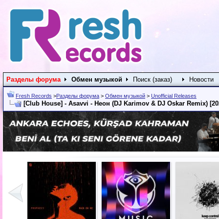
Разделы форума
Обмен музыкой
Поиск (заказ)
Новости
Fresh Records
>
Разделы форума
>
Обмен музыкой
>
Unofficial Releases
[Club House] - Asavvi - Неон (DJ Karimov & DJ Oskar Remix) [20