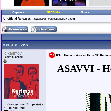
Справка
ПРАВИЛА
Поиск
Unofficial Releases
Раздел для неофициальных работ
01.03.2021, 21:20
djkarimov
[Club House] - Asavvi - Неон (DJ Karimov
Деактивирован
ASAVVI - Н
Поблагодарили 243 раз(а) в
21 сообщениях