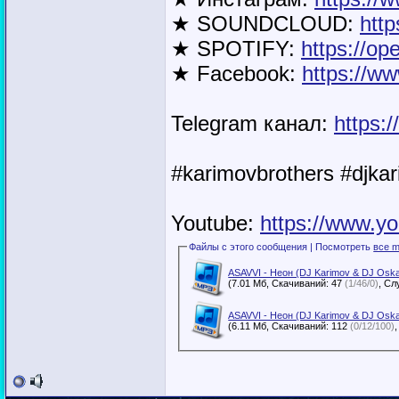
★ SOUNDCLOUD:
htt
★ SPOTIFY:
https://o
★ Facebook:
https://w
Telegram канал:
https:
#karimovbrothers #djka
Youtube:
https://www.y
Файлы с этого сообщения | Посмотреть
все m
ASAVVI - Неон (DJ Karimov & DJ Osk
(7.01 Мб, Скачиваний: 47
(1/46/0)
ASAVVI - Неон (DJ Karimov & DJ Osk
(6.11 Мб, Скачиваний: 112
(0/12/100)