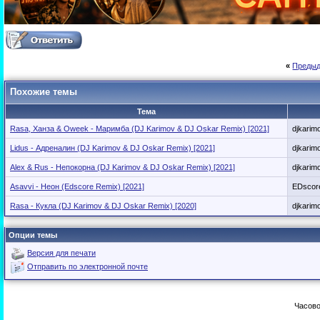
«
Предыд
Похожие темы
Тема
Rasa, Ханза & Oweek - Маримба (DJ Karimov & DJ Oskar Remix) [2021]
djkarim
Lidus - Адреналин (DJ Karimov & DJ Oskar Remix) [2021]
djkarim
Alex & Rus - Непокорна (DJ Karimov & DJ Oskar Remix) [2021]
djkarim
Asavvi - Неон (Edscore Remix) [2021]
EDscor
Rasa - Кукла (DJ Karimov & DJ Oskar Remix) [2020]
djkarim
Опции темы
Версия для печати
Отправить по электронной почте
Часово