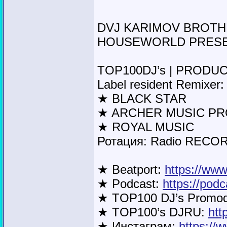
DVJ KARIMOV BROT
HOUSEWORLD PRESEN
TOP100DJ’s | PRODUC
Label resident Remixer:
★ BLACK STAR
★ ARCHER MUSIC PR
★ ROYAL MUSIC
Ротация: Radio RECOR
★ Beatport:
https://www
★ Podcast:
https://pod
★ TOP100 DJ’s Promod
★ TOP100’s DJRU:
htt
★ Инстаграм:
https://