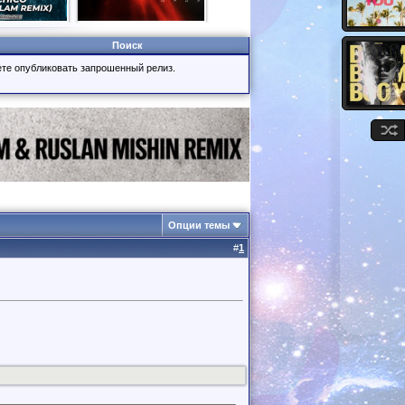
Поиск
жете опубликовать запрошенный релиз.
Опции темы
#
1