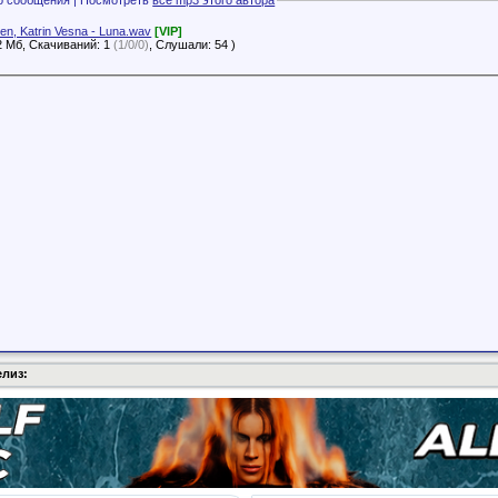
Zen, Katrin Vesna - Luna.wav
[VIP]
2 Мб, Скачиваний: 1
(1/0/0)
, Слушали: 54 )
елиз: