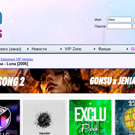
Имя
Пароль
оиск (заказ)
Новости
VIP Zone
Фреши
G
>
Заказные VIP релизы
na - Luna [2006]