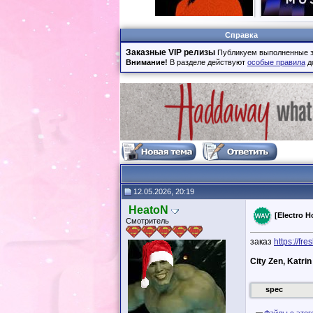
Справка
Заказные VIP релизы
Публикуем выполненные з
Внимание!
В разделе действуют
особые правила
д
12.05.2026, 20:19
HeatoN
[Electro H
Смотритель
заказ
https://f
City Zen, Katri
spec