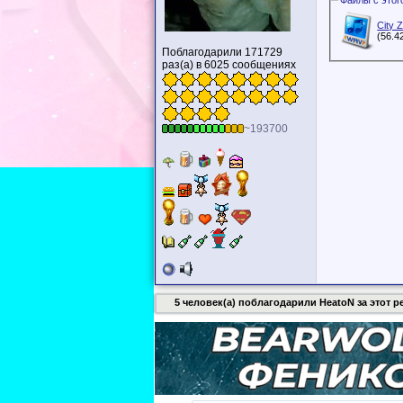
City 
(56.4
Поблагодарили 171729
раз(а) в 6025 сообщениях
~193700
5 человек(а) поблагодарили HeatoN за этот р