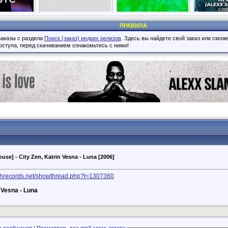
ПРАВИЛА
аказы с раздела
Поиск (заказ) редких релизов
. Здесь вы найдете свой заказ или смо
оступа, перед скачиванием ознакомьтесь с ними!
ouse] - City Zen, Katrin Vesna - Luna [2006]
reshrecords.net/showthread.php?t=1307360
n Vesna - Luna
Файлы с этого сообщения | Посмотреть
все mp3 этого автора