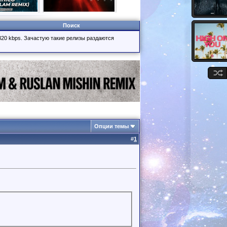
Поиск
320 kbps. Зачастую такие релизы раздаются
Опции темы
#
1