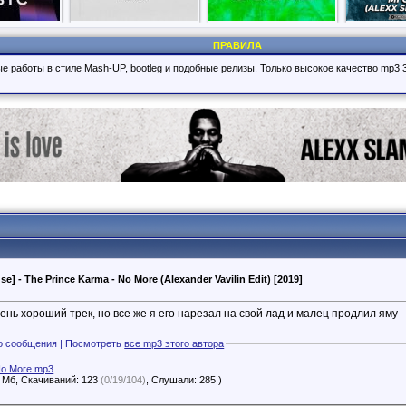
ПРАВИЛА
е работы в стиле Mash-UP, bootleg и подобные релизы. Только высокое качество mp3 
e] - The Prince Karma - No More (Alexander Vavilin Edit) [2019]
чень хороший трек, но все же я его нарезал на свой лад и малец продлил яму
Файлы с этого сообщения | Посмотреть
все mp3 этого автора
No More.mp3
1 Мб, Скачиваний: 123
(0/19/104)
, Слушали: 285 )