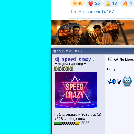
19.12.2019, 03:00
dj_speed_crazy
AV- No More
-= Медиа Партнер =-
Беру
____________
Поблагодарили 3037 раз(а)
в 228 сообщениях
~3035