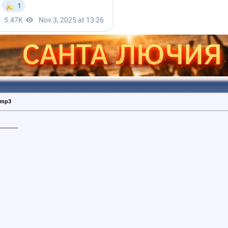
.mp3
______