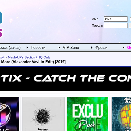
Имя
Пароль
оиск (заказ)
Новости
VIP Zone
Фреши
G
кой
>
Mash-UP's Section / HQ Only
More (Alexander Vavilin Edit) [2019]