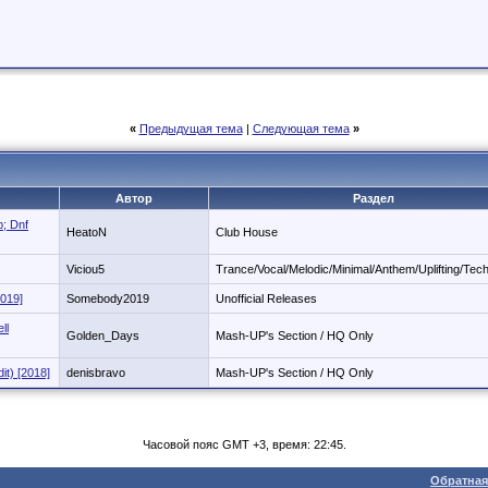
«
Предыдущая тема
|
Следующая тема
»
Автор
Раздел
; Dnf
HeatoN
Club House
Viciou5
Trance/Vocal/Melodic/Minimal/Anthem/Uplifting/Tec
2019]
Somebody2019
Unofficial Releases
ll
Golden_Days
Mash-UP's Section / HQ Only
it) [2018]
denisbravo
Mash-UP's Section / HQ Only
Часовой пояс GMT +3, время: 22:45.
Обратная