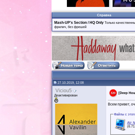
Справка
Mash-UP's Section / HQ Only
Только качественны
фрилич, без фрешей
27.10.2019, 12:08
Viciou5
[Deep Hous
Деактивирован
Всем привет, о
AV- 
(6.7