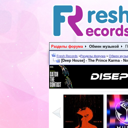
Разделы форума
Обмен музыкой
П
Fresh Records
>
Разделы форума
>
Обмен музы
[Deep House] - The Prince Karma - No 