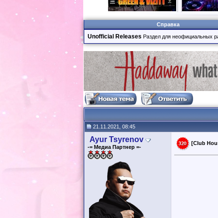
Справка
Unofficial Releases
Раздел для неофициальных р
21.11.2021, 08:45
Ayur Tsyrenov
[Club Hou
-= Медиа Партнер =-