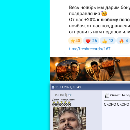
21.11.2021, 10:49
usovdj
Ответ: Ассо
Деактивирован
СКОРО СКОРО Н