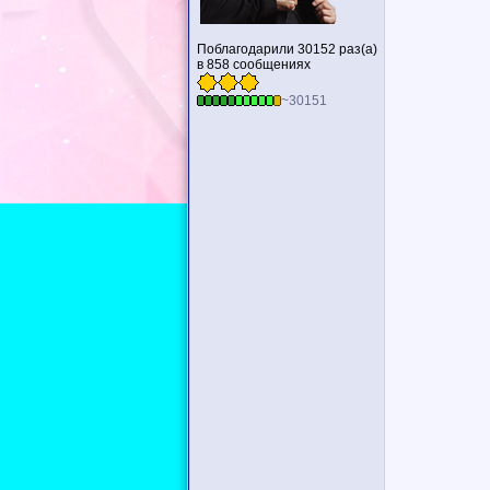
Поблагодарили 30152 раз(а)
в 858 сообщениях
~30151