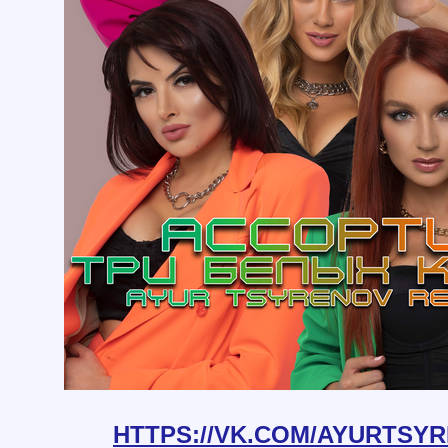
HTTPS://VK.COM/AYURTSY