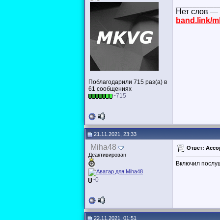
____________
Нет слов — 
band.link/m
Поблагодарили 715 раз(а) в
61 сообщениях
~715
21.11.2021, 23:33
Miha48
Ответ: Ассо
Деактивирован
Включил послуш
~0
22.11.2021, 01:51