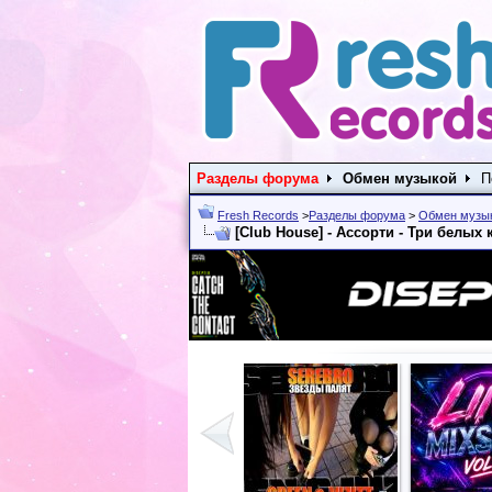
Разделы форума
Обмен музыкой
П
Fresh Records
>
Разделы форума
>
Обмен музы
[Club House] - Ассорти - Три белых 