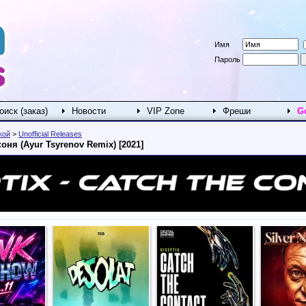
Имя
Пароль
оиск (заказ)
Новости
VIP Zone
Фреши
G
кой
>
Unofficial Releases
коня (Ayur Tsyrenov Remix) [2021]