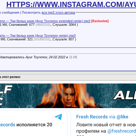
HTTPS://WWW.INSTAGRAM.COM/A
Файлы с этого сообщения | Посмотреть
все mp3 этого автора
рти — Три белых коня (Ayur Tsyrenov extended remix).mp3
[Exclusive]
51 Мб, Скачиваний: 677
(46/631/0)
, Слушали: 3064 )
рти — Три белых коня (Ayur Tsyrenov remix).mp3
4 Мб, Скачиваний: 321
(0/169/152)
, Слушали: 807 )
дактировалось Ayur Tsyrenov, 24.02.2022 в
11:08
.
 этот релиз: