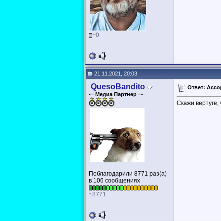
~0
21.11.2021, 20:03
QuesoBandito
Ответ: Ассо
-= Медиа Партнер =-
Скажи вертуге,
Поблагодарили 8771 раз(а)
в 106 сообщениях
~8771