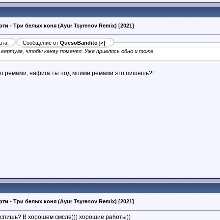
рти - Три белых коня (Ayur Tsyrenov Remix) [2021]
ата:
Сообщение от
QuesoBandito
 вертуге, чтобы канву поменял. Уже приелось одно и тоже
го ремами, нафига ты под моими ремами это пишешь?!
рти - Три белых коня (Ayur Tsyrenov Remix) [2021]
спишь? В хорошем смсле))) хорошие работы))