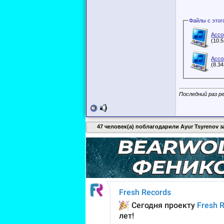
Ассо
(10.
Ассо
(8.3
Последний раз ре
47 человек(а) поблагодарили Ayur Tsyrenov за