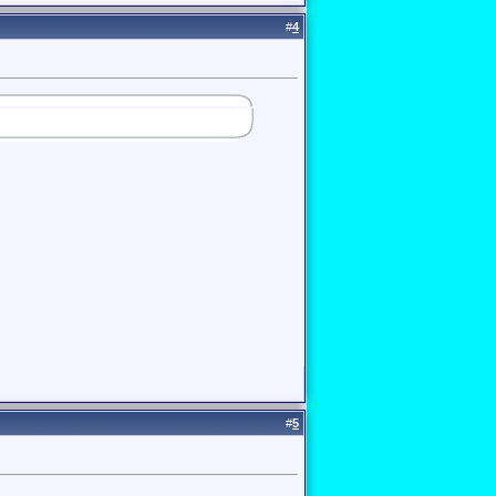
#
4
#
5