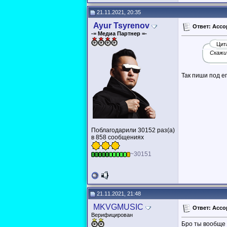
21.11.2021, 20:35
Ayur Tsyrenov
Ответ: Ассо
-= Медиа Партнер =-
Цит
Скажи
Так пиши под е
Поблагодарили 30152 раз(а)
в 858 сообщениях
~30151
21.11.2021, 21:48
MKVGMUSIC
Ответ: Ассо
Верифицирован
Бро ты вообще 