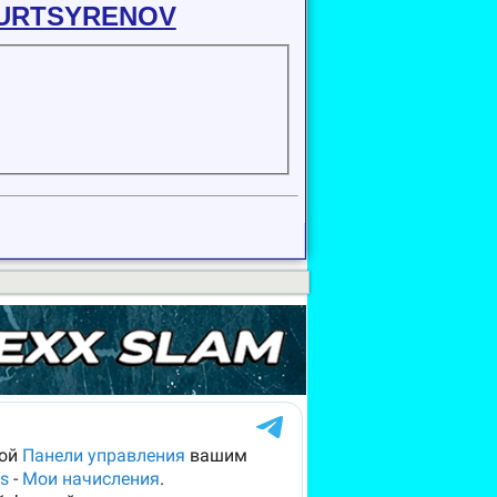
YURTSYRENOV