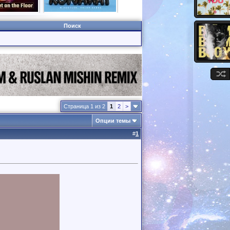
Поиск
Страница 1 из 2
1
2
>
Опции темы
#
1