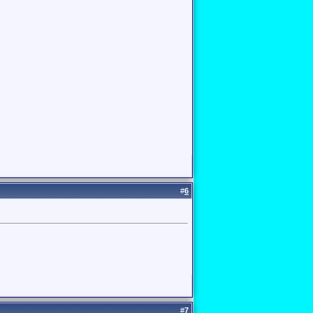
#
6
#
7