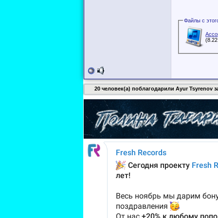
Ассо
(8.2
20 человек(а) поблагодарили Ayur Tsyrenov за