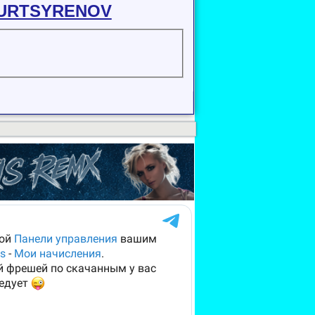
YURTSYRENOV