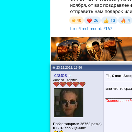
23.12.2022, 18:56
cratos
Ответ: Ассор
Добеле - Карина
мне что-то сра
____________
Современное д
Поблагодарили 36763 раз(а)
в 1707 сообщениях