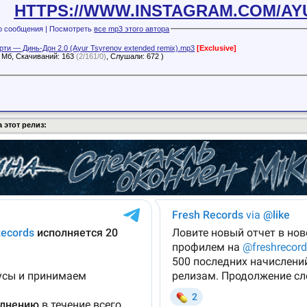
HTTPS://WWW.INSTAGRAM.COM/A
Файлы с этого сообщения | Посмотреть
все mp3 этого автора
рти — Динь-Дон 2.0 (Ayur Tsyrenov extended remix).mp3
[Exclusive]
2 Мб, Скачиваний: 163
(2/161/0)
, Слушали: 672 )
 этот релиз: