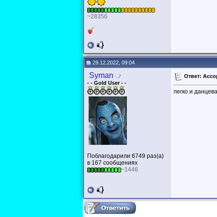
~28356
29.12.2022, 09:04
Syman
Ответ: Ассор
- - Gold User - -
легко и данцев
Поблагодарили 6749 раз(а)
в 167 сообщениях
~1446