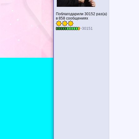
Поблагодарили 30152 раз(а)
в 858 сообщениях
~30151