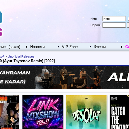
Имя
Пароль
оиск (заказ)
Новости
VIP Zone
Фреши
G
кой
>
Unofficial Releases
0 (Ayur Tsyrenov Remix) [2022]