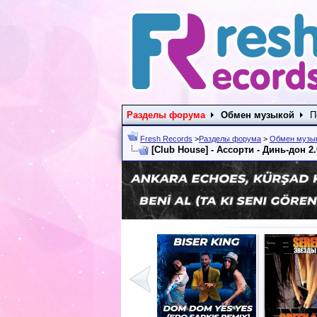
Разделы форума
Обмен музыкой
П
Fresh Records
>
Разделы форума
>
Обмен музы
[Club House] - Ассорти - Динь-дон 2.