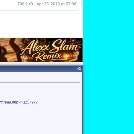
#
2
howthread.php?t=1157977