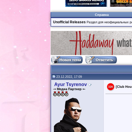
Справка
Unofficial Releases
Раздел для неофициальных р
23.12.2022, 17:09
Ayur Tsyrenov
[Club Hou
-= Медиа Партнер =-