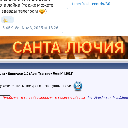
ти - Динь-дон 2.0 (Ayur Tsyrenov Remix) [2022]
зу хочется петь Насырова "Эти лунные ночи"
______
и-джейство, востребованность, качество работы
-
http://freshrecords.ru/s