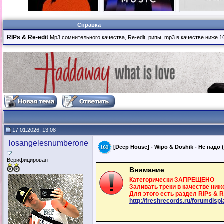
Справка
RIPs & Re-edit
Mp3 сомнительного качества, Re-edit, рипы, mp3 в качестве ниже 
17.01.2026, 13:08
losangelesnumberone
[Deep House] - Wipo & Doshik - Не надо
Верифицирован
Внимание
Категорически ЗАПРЕЩЕНО
Заливать треки в качестве ниже 
Для этого есть раздел RIPs & R
http://freshrecords.ru/forumdisp