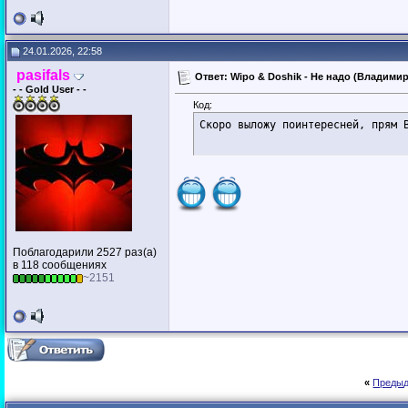
24.01.2026, 22:58
pasifals
Ответ: Wipo & Doshik - Не надо (Владимир
- - Gold User - -
Код:
Скоро выложу поинтересней, прям 
Поблагодарили 2527 раз(а)
в 118 сообщениях
~2151
«
Предыд