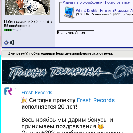
Файлы с этого сообщения | Посмотреть
все m
Wipo & Doshik - Не надо (Владимир А
(3.63 Мб, Скачиваний: 3
(0/3/0)
Поблагодарили 370 раз(а) в
55 сообщениях
__________________
~370
Владимир Ангел
2 человек(а) поблагодарили losangelesnumberone за этот релиз: