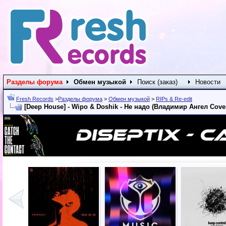
Разделы форума
Обмен музыкой
Поиск (заказ)
Новости
Fresh Records
>
Разделы форума
>
Обмен музыкой
>
RIPs & Re-edit
[Deep House] - Wipo & Doshik - Не надо (Владимир Ангел Cover