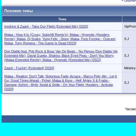
Похожие темы
Тема
Inndrive & Zaark - Take Our Flight (Extended Mix) [2025]
VipPro
Malaa - How It Is (Crusy; Subshift Remix's); Malaa - Hypnotic (Hooders
Remix); Malaa, Dj Snake, Yung Felix - Deep; Malaa, Fivio Foreign - Outcast;
S.J
Malaa, Tony Romera - The Game Is Dead [2023]
Don Diablo feat. Pnb Rock & Boaz Van De Beatz - No Piensa (Don Diablo Vip
Extended Mix); David Guetta, Shakira, Black Eyed Peas - Don't You Worry
S.J
(Malaa Extended Remix); Malaa - Hypnotic (Extended Mix) [2022]
Zaark - Fuckin' (Extended) [2020]
Ministry
Malaa - Realest; Don't Talk; Notorious Fade; Acraze - Marco Polo; Alrt - Let It
Go; Good Times Ahead - Pshet; Malaa & Koos - Hell; Myles X & Fratta -
S.J
Damage; Kohmi - Myth; Keeld & Smile - On Your Flight; Hooders - Activate
[2020]
Часово