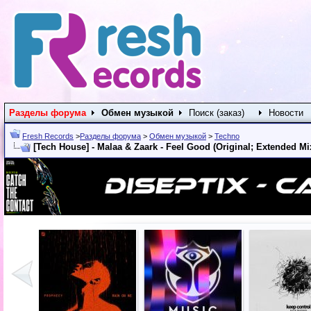
Разделы форума
Обмен музыкой
Поиск (заказ)
Новости
Fresh Records
>
Разделы форума
>
Обмен музыкой
>
Techno
[Tech House] - Malaa & Zaark - Feel Good (Original; Extended Mix