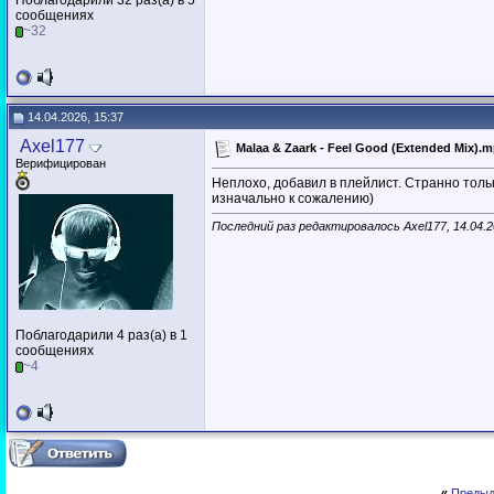
Поблагодарили 32 раз(а) в 5
сообщениях
~32
14.04.2026, 15:37
Axel177
Malaa & Zaark - Feel Good (Extended Mix).
Верифицирован
Неплохо, добавил в плейлист. Странно только
изначально к сожалению)
Последний раз редактировалось Axel177, 14.04.
Поблагодарили 4 раз(а) в 1
сообщениях
~4
«
Предыд