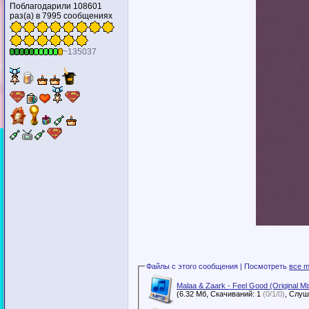
Поблагодарили 108601
раз(а) в 7995 сообщениях
~135037
Файлы с этого сообщения | Посмотреть
все m
Malaa & Zaark - Feel Good (Original M
(6.32 Мб, Скачиваний: 1
(0/1/0)