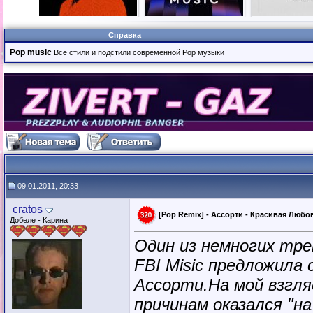
Справка
Pop music
Все стили и подстили современной Pop музыки
09.01.2011, 20:33
cratos
[Pop Remix] - Ассорти - Красивая Любо
Добеле - Карина
Oдин из немногих трек
FBI Misic предложила
Ассорти.На мой взгля
причинам оказался "н