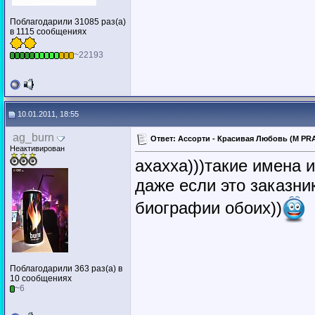
Поблагодарили 31085 раз(а)
в 1115 сообщениях
~22193
10.01.2011, 18:55
ag_burn
Ответ: Ассорти - Красивая Любовь (M PRA
Неактивирован
ахахха)))такие имена и
даже если это заказник
биографии обоих))
Поблагодарили 363 раз(а) в
10 сообщениях
~6