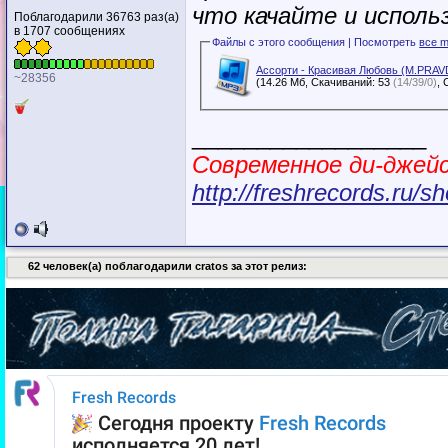
что качайте и исполь
Поблагодарили 36763 раз(а)
в 1707 сообщениях
Файлы с этого сообщения | Посмотреть
все m
Ассорти - Красивая Любовь (M.PRAVD
~28356
(14.26 Мб, Скачиваний: 53
(14/39/0)
__________________
Современное ди-джей
http://freshrecords.ru/
62 человек(а) поблагодарили cratos за этот релиз: