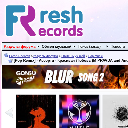
Разделы форума
Обмен музыкой
Поиск (заказ)
Новости
Fresh Records
>
Разделы форума
>
Обмен музыкой
>
Pop music
[Pop Remix] - Ассорти - Красивая Любовь (M PRAVDA and Andr