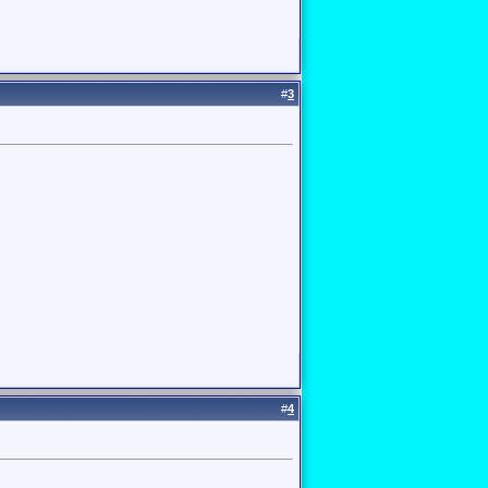
#
3
#
4