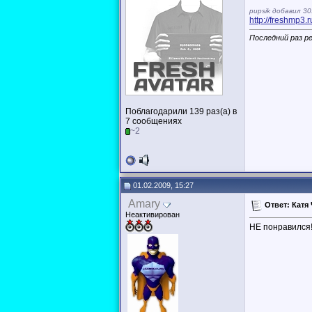
pupsik добавил 30
http://freshmp3
Последний раз ре
Поблагодарили 139 раз(а) в
7 сообщениях
~2
01.02.2009, 15:27
Amary
Ответ: Катя
Неактивирован
НЕ понравился!