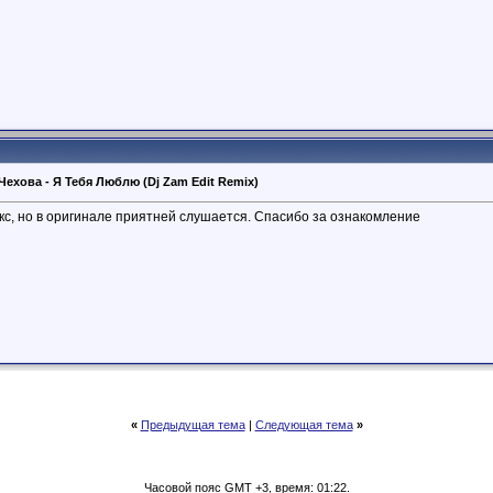
 Чехова - Я Тебя Люблю (Dj Zam Edit Remix)
с, но в оригинале приятней слушается. Спасибо за ознакомление
«
Предыдущая тема
|
Следующая тема
»
Часовой пояс GMT +3, время: 01:22.