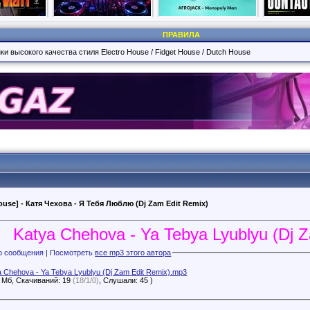
ПРАВИЛА
и высокого качества стиля Electro House / Fidget House / Dutch House
House] - Катя Чехова - Я Тебя Люблю (Dj Zam Edit Remix)
Katya Chehova - Ya Tebya Lyublyu (Dj 
Файлы с этого сообщения | Посмотреть
все mp3 этого автора
a Chehova - Ya Tebya Lyublyu (Dj Zam Edit Remix).mp3
7 Мб, Скачиваний: 19
(18/1/0)
, Слушали: 45 )