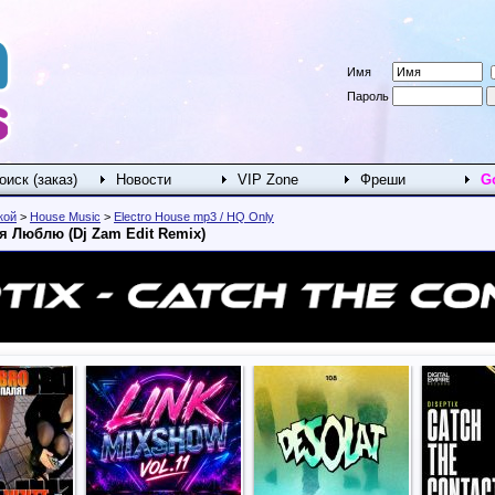
Имя
Пароль
оиск (заказ)
Новости
VIP Zone
Фреши
G
кой
>
House Music
>
Electro House mp3 / HQ Only
ебя Люблю (Dj Zam Edit Remix)