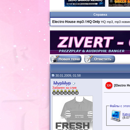
Справка
Electro House mp3 / HQ Only
HQ mp3, mp3 новинк
30.01.2009, 01:58
MypMyp
[Electro 
Забанен за слив
Katy
(8.0