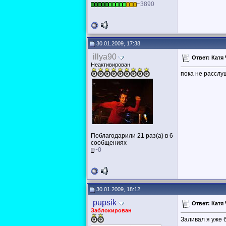
~3890
30.01.2009, 17:38
illya90
Ответ: Катя
Неактивирован
пока не расслу
Поблагодарили 21 раз(а) в 6
сообщениях
~0
30.01.2009, 18:12
pupsik
Ответ: Катя
Заблокирован
Заливал я уже 