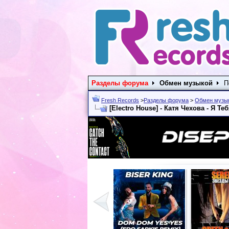
Разделы форума
Обмен музыкой
П
Fresh Records
>
Разделы форума
>
Обмен музы
[Electro House] - Катя Чехова - Я Т