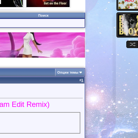
Поиск
Опции темы
#
1
Zam Edit Remix)