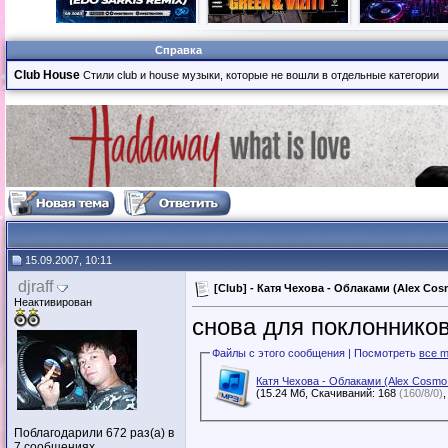
Справка
Club House
Стили club и house музыки, которые не вошли в отдельные категории
15.09.2007, 10:11
djraff
[Club] - Катя Чехова - Облаками (Alex Cos
Неактивирован
снова для поклоннико
Файлы с этого сообщения | Посмотреть
все m
Катя Чехова - Облаками (Alex Cosmo 
(15.24 Мб, Скачиваний: 168
(160/8/0)
Поблагодарили 672 раз(а) в
7 сообщениях