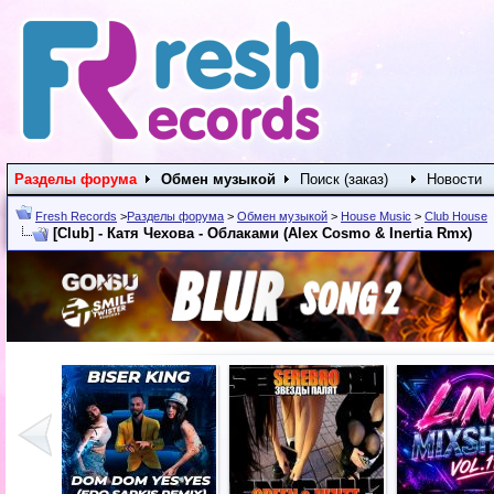
Разделы форума
Обмен музыкой
Поиск (заказ)
Новости
Fresh Records
>
Разделы форума
>
Обмен музыкой
>
House Music
>
Club House
[Club] - Катя Чехова - Облаками (Alex Cosmo & Inertia Rmx)