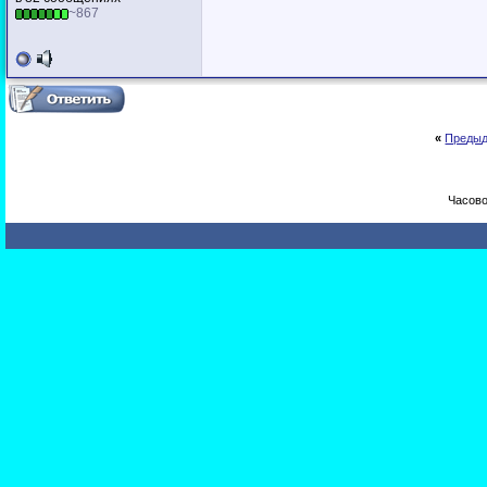
~867
«
Предыд
Часово