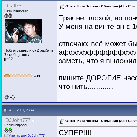
djraff
Ответ: Катя Чехова - Облаками (Alex Cosm
Неактивирован
Трэк не плохой, но по
У меня на винте он с 
отвечаю: всё может быт
аффффффффффффтогр
Поблагодарили 672 раз(а) в
7 сообщениях
заметь, что я выложил не
~22
пишите ДОРОГИЕ насо
:
2/10
что нить............
04.11.2007, 23:44
DJJohn777
Ответ: Катя Чехова - Облаками (Alex Cosm
Неактивирован
СУПЕР!!!!