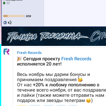
~22
:
2/10